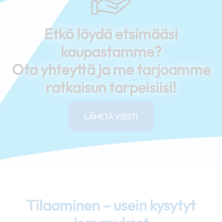
Etkö löydä etsimääsi
kaupastamme?
Ota yhteyttä ja me tarjoamme
ratkaisun tarpeisiisi!
LÄHETÄ VIESTI
Tilaaminen – usein kysytyt