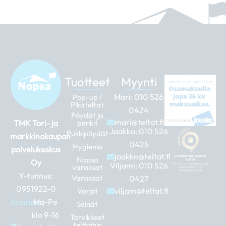
Tuotteet
Myynti
Mari:
010 526
Pop-up /
Pikateltat
0424
Pöydät ja
mari@teltat.fi
TMK Tori- ja
penkit
Jaakko:
010 526
Pukkipöydät
markkinakaupan
0425
Hygienia
palvelukeskus
jaakko@teltat.fi
Nopsa
Oy
Viljami:
010 526
varaosat
Y-tunnus:
Varaosat
0427
0951922-0
viljam@teltat.fi
Varjot
Avoinna:
Ma-Pe
Seinät
klo 9-16
Tarvikkeet
telttoihin