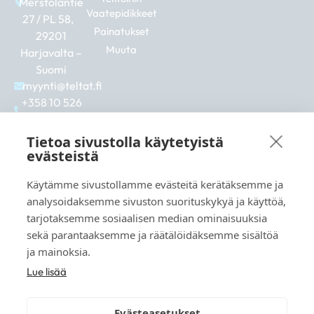
Merstolantie
Vaatepidikkeet
27 / PL 58,
Painatukset
29201
Muuta
Harjavalta –
Suomi
myynti@teltat.fi
+358 10 526
0422
F
I
L
Tietoa sivustolla käytetyistä
a
n
i
evästeistä
c
s
n
e
t
k
Käytämme sivustollamme evästeitä kerätäksemme ja
b
a
e
Katso myös:
analysoidaksemme sivuston suorituskykyä ja käyttöä,
o
g
d
markkina.net
o
r
i
tarjotaksemme sosiaalisen median ominaisuuksia
k
a
n
grillikeskus.fi
sekä parantaaksemme ja räätälöidäksemme sisältöä
m
vaunukeskus.fi
ja mainoksia.
Lue lisää
Evästeasetukset