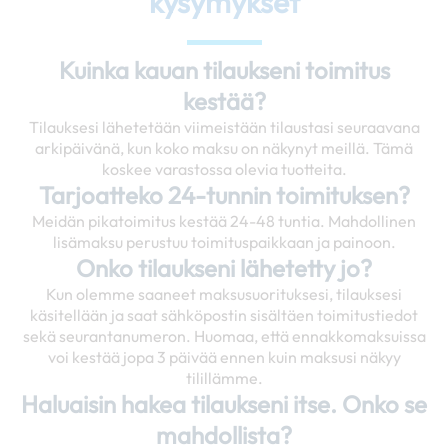
kysymykset
Kuinka kauan tilaukseni toimitus
kestää?
Tilauksesi lähetetään viimeistään tilaustasi seuraavana
arkipäivänä, kun koko maksu on näkynyt meillä. Tämä
koskee varastossa olevia tuotteita.
Tarjoatteko 24-tunnin toimituksen?
Meidän pikatoimitus kestää 24-48 tuntia. Mahdollinen
lisämaksu perustuu toimituspaikkaan ja painoon.
Onko tilaukseni lähetetty jo?
Kun olemme saaneet maksusuorituksesi, tilauksesi
käsitellään ja saat sähköpostin sisältäen toimitustiedot
sekä seurantanumeron. Huomaa, että ennakkomaksuissa
voi kestää jopa 3 päivää ennen kuin maksusi näkyy
tilillämme.
Haluaisin hakea tilaukseni itse. Onko se
mahdollista?