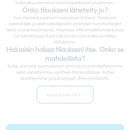
lisämaksu perustuu toimituspaikkaan ja painoon.
Onko tilaukseni lähetetty jo?
Kun olemme saaneet maksusuorituksesi, tilauksesi
käsitellään ja saat sähköpostin sisältäen toimitustiedot
sekä seurantanumeron. Huomaa, että ennakkomaksuissa
voi kestää jopa 3 päivää ennen kuin maksusi näkyy
tilillämme.
Haluaisin hakea tilaukseni itse. Onko se
mahdollista?
Kyllä, olemme suomalainen yhtiö ja myyntinäyttelymme
sekä varastomme sijaitsee Harjavallassa. Katso
osoitteemme ja aukioloajat yhteystiedoista.
Katso kaikki UKK »