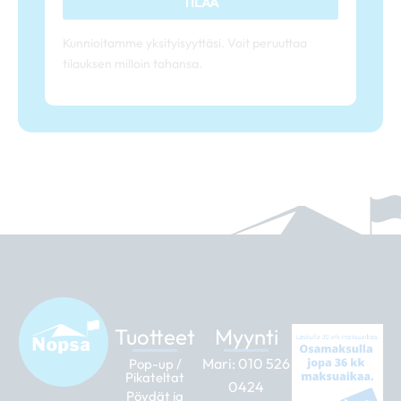
TILAA
Kunnioitamme yksityisyyttäsi. Voit peruuttaa
tilauksen milloin tahansa.
Tuotteet
Myynti
Mari:
010 526
Pop-up /
Pikateltat
0424
Pöydät ja