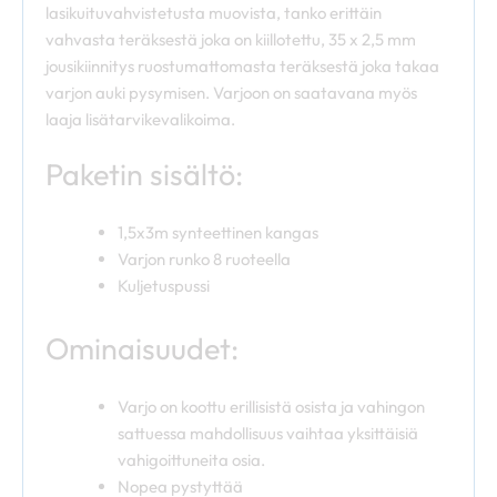
lasikuituvahvistetusta muovista, tanko erittäin
vahvasta teräksestä joka on kiillotettu, 35 x 2,5 mm
jousikiinnitys ruostumattomasta teräksestä joka takaa
varjon auki pysymisen. Varjoon on saatavana myös
laaja lisätarvikevalikoima.
Paketin sisältö:
1,5x3m synteettinen kangas
Varjon runko 8 ruoteella
Kuljetuspussi
Ominaisuudet:
Varjo on koottu erillisistä osista ja vahingon
sattuessa mahdollisuus vaihtaa yksittäisiä
vahigoittuneita osia.
Nopea pystyttää