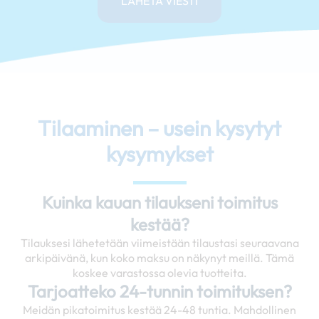
LÄHETÄ VIESTI
Tilaaminen – usein kysytyt
kysymykset
Kuinka kauan tilaukseni toimitus
kestää?
Tilauksesi lähetetään viimeistään tilaustasi seuraavana
arkipäivänä, kun koko maksu on näkynyt meillä. Tämä
koskee varastossa olevia tuotteita.
Tarjoatteko 24-tunnin toimituksen?
Meidän pikatoimitus kestää 24-48 tuntia. Mahdollinen