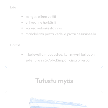
Edut
kangas ei ime vettä
ei likaannu herkästi
korkea valonkestävyys
mahdollista pestä vedellä ja/tai pesuaineella
Haitat
hikoiluvettä muodostuu, kun myyntikatos on
suljettu ja sisä-/ulkolämpötiloissa on eroa
Tutustu myös
Hintaluokka:
Tällä
334,80 €
tuotteella
-
on