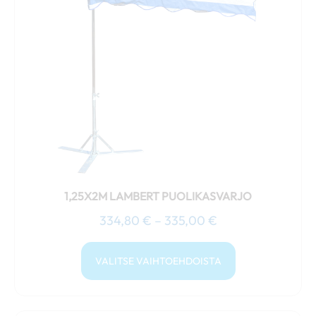
335,00 €
useampi
muunnelma.
Voit
tehdä
valinnat
tuotteen
sivulla.
1,25X2M LAMBERT PUOLIKASVARJO
334,80
€
–
335,00
€
VALITSE VAIHTOEHDOISTA