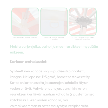
Muista varjon jalka, painot ja muut tarvikkeet myydään
erikseen.
Kankaan ominaisuudet:
Synteettinen kangas on yksipuolisesti pinnoitettu
kangas. Neliöpaino: 195 g/m², homeenestokäsitelty.
Katos on katon osalta ja saumojen kohdalla täysin
veden pitävä. Vahvistenauhojen, varsinkin katon
reunuksen kiertävän nauhan kohdalla (ripustettavissa
katoksissa D-renkaiden kohdalla) voi
voimakkaammassa sateessa syntyä vesipisaroita.