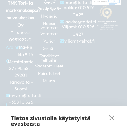
mari@teltat.fi
TMK Tori- ja
penkit
Jaakko:
010 526
Pukkipöydät
markkinakaupan
0425
Hygienia
palvelukeskus
jaakko@teltat.fi
Nopsa
Oy
Viljami:
010 526
varaosat
Y-tunnus:
Varaosat
0427
0951922-0
viljam@teltat.fi
Varjot
Avoinna:
Ma-Pe
Seinät
klo 9-16
Tarvikkeet
telttoihin
Merstolantie
Vaatepidikkeet
27 / PL 58,
Painatukset
29201
Muuta
Harjavalta –
Suomi
myynti@teltat.fi
+358 10 526
0422
F
I
L
Tietoa sivustolla käytetyistä
a
n
i
evästeistä
c
s
n