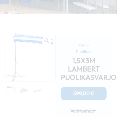
RSB13
Puolikas
1,5X3M
LAMBERT
PUOLIKASVARJO
599,00
€
1,5x3m
Lambert
Vaihtoehdot
puolikasvarjo