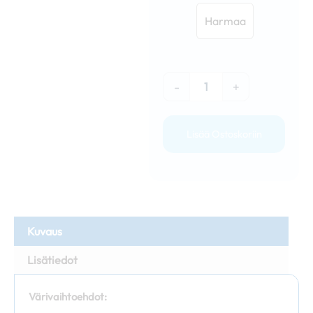
määrä
Harmaa
-
+
Lisää Ostoskoriin
Kuvaus
Lisätiedot
Värivaihtoehdot: