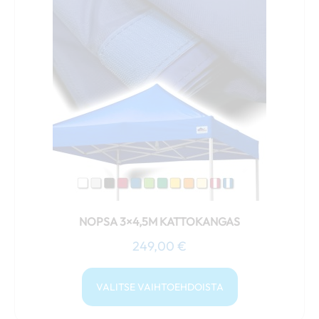
tuotteella
on
useampi
muunnelma.
Voit
tehdä
valinnat
tuotteen
sivulla.
NOPSA 3×4,5M KATTOKANGAS
249,00
€
VALITSE VAIHTOEHDOISTA