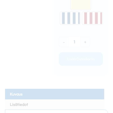
-
+
Lisää Ostoskoriin
Kuvaus
Lisätiedot