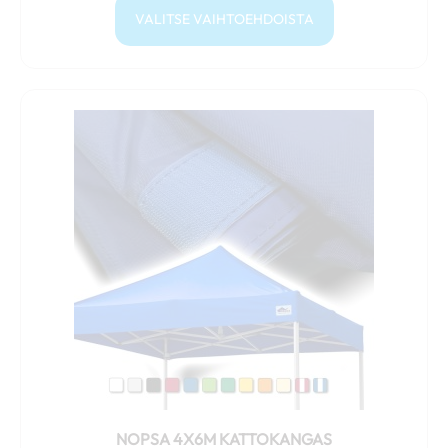
VALITSE VAIHTOEHDOISTA
Tällä
tuotteella
on
useampi
muunnelma.
Voit
tehdä
valinnat
tuotteen
sivulla.
NOPSA 4X6M KATTOKANGAS