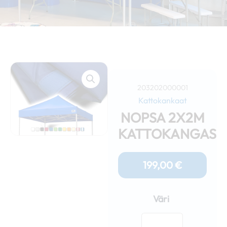
203202000001
Kattokankaat
NOPSA 2X2M
KATTOKANGAS
199,00
€
Nopsa
2x2m
Väri
kattokangas
määrä