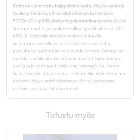
Katto on valmistettu helppohoitoisesta, täysin veden ja
tuulen pitävästä, ultraviolettisäteilyä kestävästä
500D:n PU -päällystetystä polyesterikankaasta.
Kaikki
kankaat ovat myös paloturvallisia (paloluokitus B1 DIN
4102-1). Katto kiinnitetään runkoon tukevilla
kulmatarralenkeillä ja kaikki sivut on vahvistettu
pikalukoilla kestämään kovaakin kulutusta. Kattoon on
mahdollista kiinnitetää kätevästi seinät tarranauhan
avulla ja kulmat saa tiiviisti kiinni vetoketjuilla. Katon
kulmissa on kestävät metallirenkaat kiinnityksiä varten.
Katoihin löytyy erittäin kattava värivalikoima mm.
erittäin suosittuja raitakankaita!
Tutustu myös
Tällä