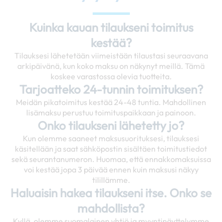
Kuinka kauan tilaukseni toimitus
kestää?
Tilauksesi lähetetään viimeistään tilaustasi seuraavana
arkipäivänä, kun koko maksu on näkynyt meillä. Tämä
koskee varastossa olevia tuotteita.
Tarjoatteko 24-tunnin toimituksen?
Meidän pikatoimitus kestää 24-48 tuntia. Mahdollinen
lisämaksu perustuu toimituspaikkaan ja painoon.
Onko tilaukseni lähetetty jo?
Kun olemme saaneet maksusuorituksesi, tilauksesi
käsitellään ja saat sähköpostin sisältäen toimitustiedot
sekä seurantanumeron. Huomaa, että ennakkomaksuissa
voi kestää jopa 3 päivää ennen kuin maksusi näkyy
tilillämme.
Haluaisin hakea tilaukseni itse. Onko se
mahdollista?
Kyllä, olemme suomalainen yhtiö ja myyntinäyttelymme