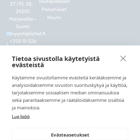
Vaatepidikkeet
27 / PL 58,
Painatukset
29201
Muuta
Harjavalta –
Suomi
myynti@teltat.fi
+358 10 526
0422
F
I
L
Tietoa sivustolla käytetyistä
a
n
i
evästeistä
c
s
n
e
t
k
Käytämme sivustollamme evästeitä kerätäksemme ja
b
a
e
Katso myös:
analysoidaksemme sivuston suorituskykyä ja käyttöä,
o
g
d
markkina.net
o
r
i
tarjotaksemme sosiaalisen median ominaisuuksia
k
a
n
grillikeskus.fi
sekä parantaaksemme ja räätälöidäksemme sisältöä
m
vaunukeskus.fi
ja mainoksia.
Lue lisää
Evästeasetukset