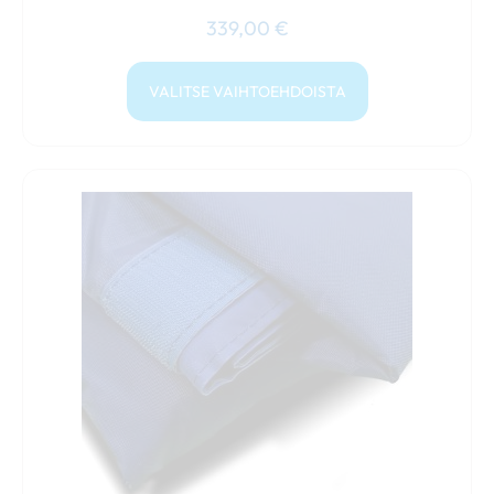
339,00
€
VALITSE VAIHTOEHDOISTA
Tällä
tuotteella
on
useampi
muunnelma.
Voit
tehdä
valinnat
tuotteen
sivulla.