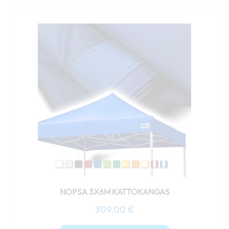
Tällä
tuotteella
on
useampi
muunnelma.
Voit
tehdä
valinnat
tuotteen
sivulla.
NOPSA 3X6M KATTOKANGAS
309,00
€