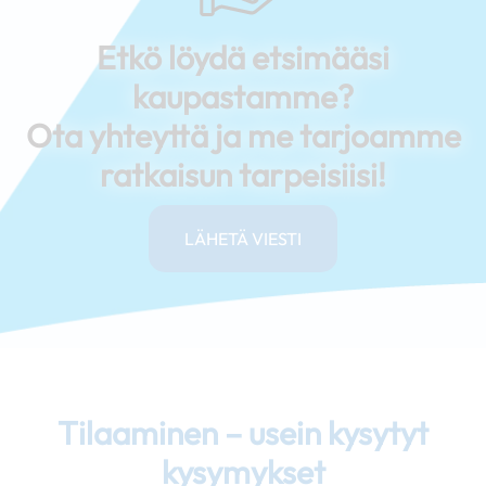
Etkö löydä etsimääsi
kaupastamme?
Ota yhteyttä ja me tarjoamme
ratkaisun tarpeisiisi!
LÄHETÄ VIESTI
Tilaaminen – usein kysytyt
kysymykset