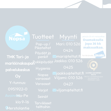
Tuotteet
Myynti
Mari:
010 526
Pop-up /
Pikateltat
0424
Pöydät ja
mari@teltat.fi
TMK Tori- ja
penkit
Jaakko:
010 526
Pukkipöydät
markkinakaupan
0425
Hygienia
palvelukeskus
jaakko@teltat.fi
Nopsa
Oy
Viljami:
010 526
varaosat
Y-tunnus:
Varaosat
0427
0951922-0
viljam@teltat.fi
Varjot
Avoinna:
Ma-Pe
Seinät
klo 9-16
Tarvikkeet
telttoihin
Merstolantie