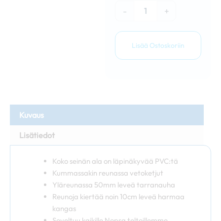
määrä
-
+
Lisää Ostoskoriin
Kuvaus
Lisätiedot
Koko seinän ala on läpinäkyvää PVC:tä
Kummassakin reunassa vetoketjut
Yläreunassa 50mm leveä tarranauha
Reunoja kiertää noin 10cm leveä harmaa
kangas
Soveltuu kaikille Nopsa teltoillemme