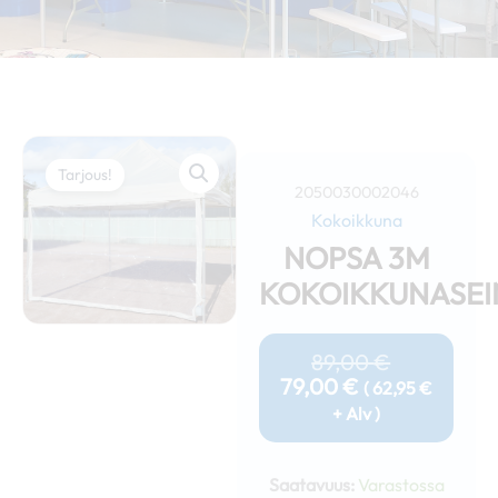
Tarjous!
2050030002046
Kokoikkuna
NOPSA 3M
KOKOIKKUNASEI
Nykyinen
Alkuperäi
Hinta
Hinta
89,00
€
On:
Oli:
79,00
€
(
62,95
€
79,00 €.
89,00 €.
+ Alv )
Nopsa
3m
Saatavuus:
Varastossa
kokoikkunaseinä