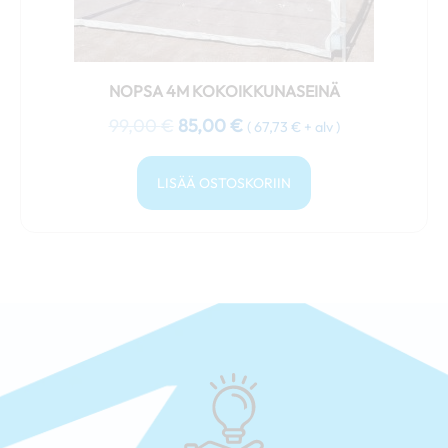
NOPSA 4M KOKOIKKUNASEINÄ
99,00
€
85,00
€
(
67,73
€
+ alv )
LISÄÄ OSTOSKORIIN