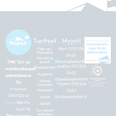
Tuotteet
Myynti
Mari:
010 526
Pop-up /
Pikateltat
0424
Pöydät ja
mari@teltat.fi
TMK Tori- ja
penkit
Jaakko:
010 526
Pukkipöydät
markkinakaupan
0425
Hygienia
palvelukeskus
jaakko@teltat.fi
Nopsa
Oy
Viljami:
010 526
varaosat
Y-tunnus:
Varaosat
0427
0951922-0
viljam@teltat.fi
Varjot
Avoinna:
Ma-Pe
Seinät
klo 9-16
Tarvikkeet
telttoihin
Merstolantie