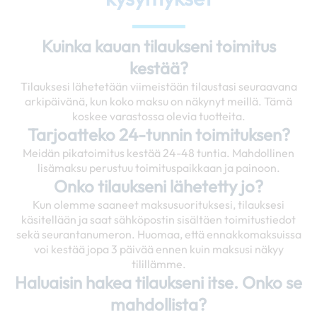
Kuinka kauan tilaukseni toimitus
kestää?
Tilauksesi lähetetään viimeistään tilaustasi seuraavana
arkipäivänä, kun koko maksu on näkynyt meillä. Tämä
koskee varastossa olevia tuotteita.
Tarjoatteko 24-tunnin toimituksen?
Meidän pikatoimitus kestää 24-48 tuntia. Mahdollinen
lisämaksu perustuu toimituspaikkaan ja painoon.
Onko tilaukseni lähetetty jo?
Kun olemme saaneet maksusuorituksesi, tilauksesi
käsitellään ja saat sähköpostin sisältäen toimitustiedot
sekä seurantanumeron. Huomaa, että ennakkomaksuissa
voi kestää jopa 3 päivää ennen kuin maksusi näkyy
tilillämme.
Haluaisin hakea tilaukseni itse. Onko se
mahdollista?