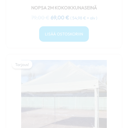
NOPSA 2M KOKOIKKUNASEINÄ
79,00
€
69,00
€
(
54,98
€
+ alv )
LISÄÄ OSTOSKORIIN
Alkuperäinen
Nykyinen
hinta
hinta
Tarjous!
Tarjous!
oli:
on:
99,00 €.
85,00 €.