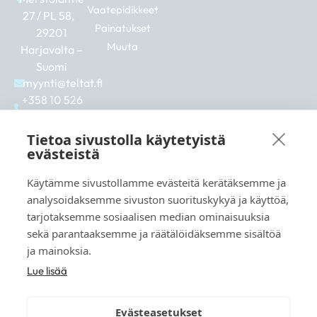
Vaatepidikkeet
27 / PL 58,
Painatukset
29201
Muuta
Harjavalta –
Suomi
myynti@teltat.fi
+358 10 526
0422
F
I
L
Tietoa sivustolla käytetyistä
a
n
i
evästeistä
c
s
n
e
t
k
Käytämme sivustollamme evästeitä kerätäksemme ja
b
a
e
Katso myös:
analysoidaksemme sivuston suorituskykyä ja käyttöä,
o
g
d
markkina.net
o
r
i
tarjotaksemme sosiaalisen median ominaisuuksia
k
a
n
grillikeskus.fi
sekä parantaaksemme ja räätälöidäksemme sisältöä
m
vaunukeskus.fi
ja mainoksia.
Lue lisää
Evästeasetukset