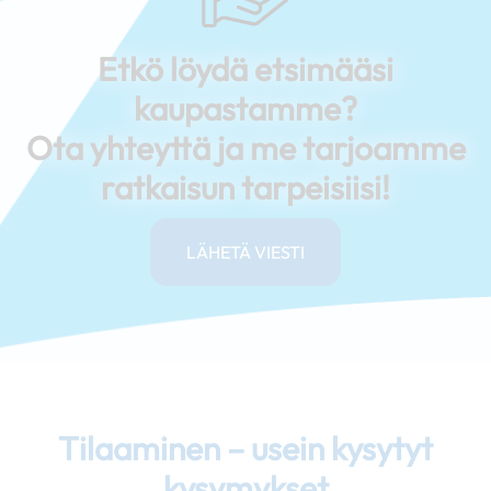
Etkö löydä etsimääsi
kaupastamme?
Ota yhteyttä ja me tarjoamme
ratkaisun tarpeisiisi!
LÄHETÄ VIESTI
Tilaaminen – usein kysytyt
kysymykset