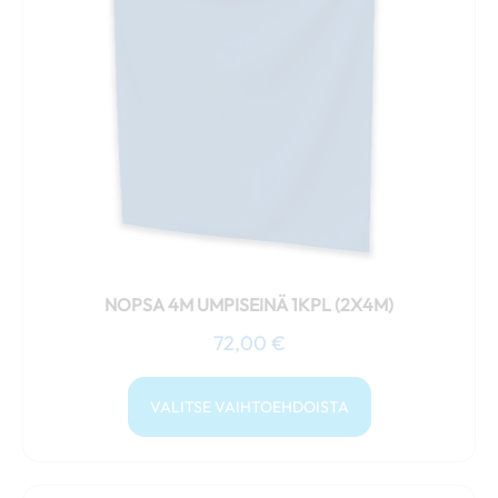
useampi
muunnelma.
Voit
tehdä
valinnat
tuotteen
sivulla.
NOPSA 4M UMPISEINÄ 1KPL (2X4M)
72,00
€
VALITSE VAIHTOEHDOISTA