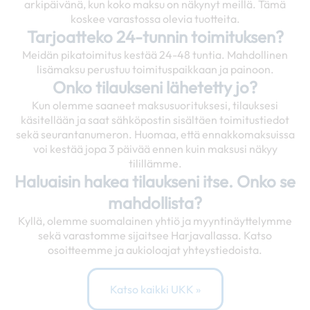
arkipäivänä, kun koko maksu on näkynyt meillä. Tämä
koskee varastossa olevia tuotteita.
Tarjoatteko 24-tunnin toimituksen?
Meidän pikatoimitus kestää 24-48 tuntia. Mahdollinen
lisämaksu perustuu toimituspaikkaan ja painoon.
Onko tilaukseni lähetetty jo?
Kun olemme saaneet maksusuorituksesi, tilauksesi
käsitellään ja saat sähköpostin sisältäen toimitustiedot
sekä seurantanumeron. Huomaa, että ennakkomaksuissa
voi kestää jopa 3 päivää ennen kuin maksusi näkyy
tilillämme.
Haluaisin hakea tilaukseni itse. Onko se
mahdollista?
Kyllä, olemme suomalainen yhtiö ja myyntinäyttelymme
sekä varastomme sijaitsee Harjavallassa. Katso
osoitteemme ja aukioloajat yhteystiedoista.
Katso kaikki UKK »