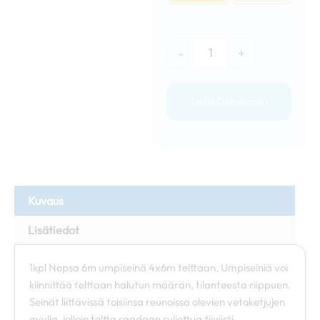
-
+
Lisää Ostoskoriin
Kuvaus
Lisätiedot
1kpl Nopsa 6m umpiseinä 4x6m telttaan. Umpiseiniä voi
kiinnittää telttaan halutun määrän, tilanteesta riippuen.
Seinät liittävissä toisiinsa reunoissa olevien vetoketjujen
avulla, jolloin teltta saadaan suljettua tiiviisti.