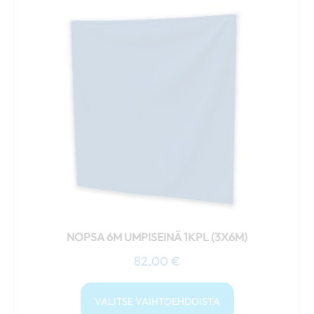
Tällä
tuotteella
on
useampi
muunnelma.
Voit
tehdä
valinnat
tuotteen
sivulla.
NOPSA 6M UMPISEINÄ 1KPL (3X6M)
82,00
€
VALITSE VAIHTOEHDOISTA