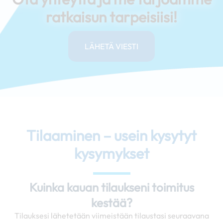
ratkaisun tarpeisiisi!
LÄHETÄ VIESTI
Tilaaminen – usein kysytyt
kysymykset
Kuinka kauan tilaukseni toimitus
kestää?
Tilauksesi lähetetään viimeistään tilaustasi seuraavana