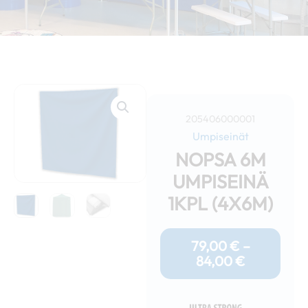
205406000001
Umpiseinät
NOPSA 6M
UMPISEINÄ
1KPL (4X6M)
Hintaluokk
79,00 €
79,00
€
–
-
84,00
€
84,00 €