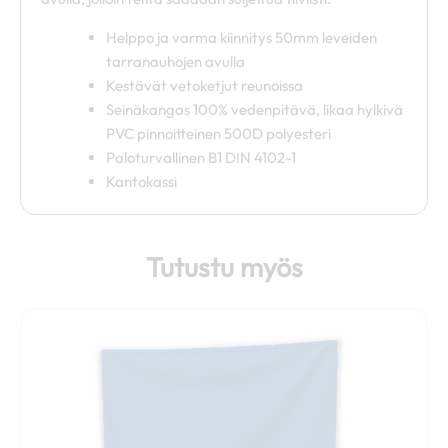
Helppo ja varma kiinnitys 50mm leveiden
tarranauhojen avulla
Kestävät vetoketjut reunoissa
Seinäkangas 100% vedenpitävä, likaa hylkivä
PVC pinnoitteinen 500D polyesteri
Paloturvallinen B1 DIN 4102-1
Kantokassi
Tutustu myös
Tällä
tuotteella
on
useampi
muunnelma.