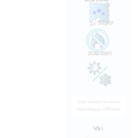
Sopii kaikkiin kyseisen
koon Nopsa-telttoihin
Nopsa
6m
Väri
umpiseinä
1kpl