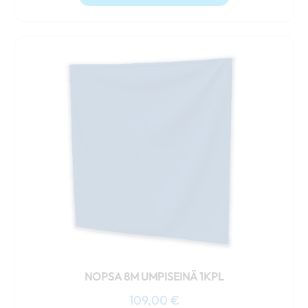
Tällä
tuotteella
on
useampi
muunnelma.
Voit
tehdä
valinnat
tuotteen
sivulla.
NOPSA 8M UMPISEINÄ 1KPL
109,00
€