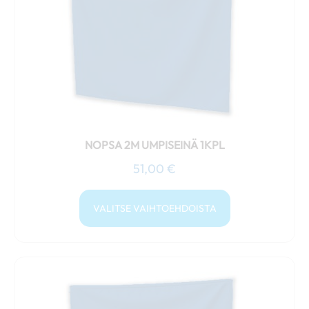
Voit
tehdä
valinnat
tuotteen
sivulla.
NOPSA 2M UMPISEINÄ 1KPL
51,00
€
VALITSE VAIHTOEHDOISTA
Tällä
tuotteella
on