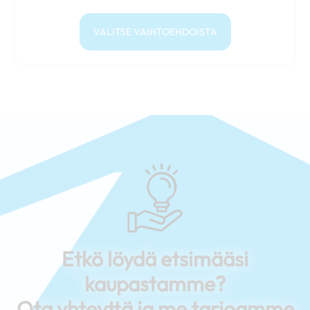
VALITSE VAIHTOEHDOISTA
Etkö löydä etsimääsi
kaupastamme?
Ota yhteyttä ja me tarjoamme