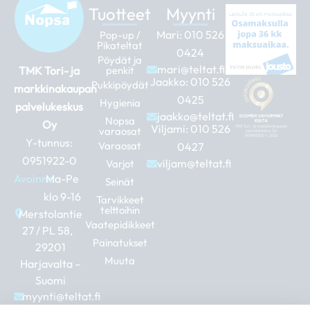
Tuotteet
Myynti
Mari:
010 526
Pop-up /
Pikateltat
0424
Pöydät ja
mari@teltat.fi
TMK Tori- ja
penkit
Jaakko:
010 526
Pukkipöydät
markkinakaupan
0425
Hygienia
palvelukeskus
jaakko@teltat.fi
Nopsa
Oy
Viljami:
010 526
varaosat
Y-tunnus:
Varaosat
0427
0951922-0
viljam@teltat.fi
Varjot
Avoinna:
Ma-Pe
Seinät
klo 9-16
Tarvikkeet
telttoihin
Merstolantie
Vaatepidikkeet
27 / PL 58,
Painatukset
29201
Muuta
Harjavalta –
Suomi
myynti@teltat.fi