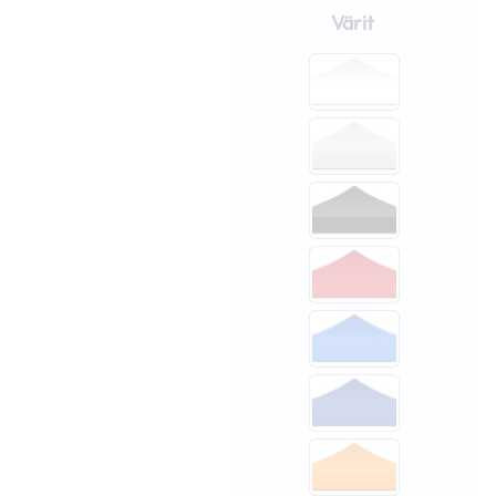
pikateltta
Värit
3x3m
Mini
määrä