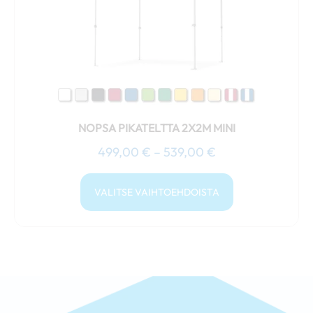
tehdä
valinnat
tuotteen
sivulla.
NOPSA PIKATELTTA 2X2M MINI
499,00
€
–
539,00
€
VALITSE VAIHTOEHDOISTA