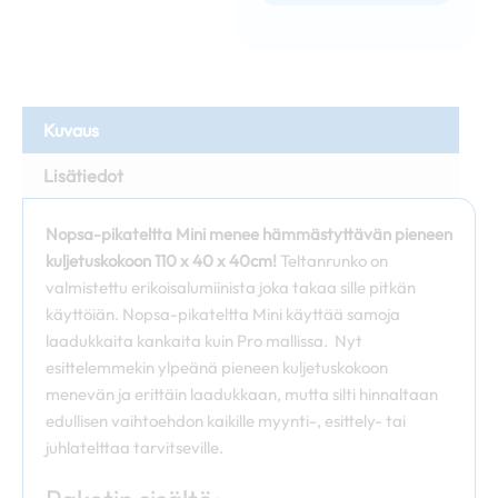
Kuvaus
Lisätiedot
Nopsa-pikateltta Mini menee hämmästyttävän pieneen
kuljetuskokoon 110 x 40 x 40cm!
Teltanrunko on
valmistettu erikoisalumiinista joka takaa sille pitkän
käyttöiän. Nopsa-pikateltta Mini käyttää samoja
laadukkaita kankaita kuin Pro mallissa. Nyt
esittelemmekin ylpeänä pieneen kuljetuskokoon
menevän ja erittäin laadukkaan, mutta silti hinnaltaan
edullisen vaihtoehdon kaikille myynti-, esittely- tai
juhlatelttaa tarvitseville.