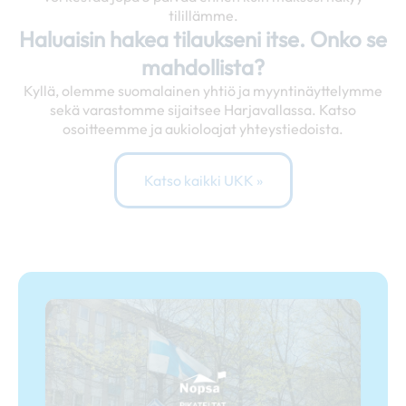
tilillämme.
Haluaisin hakea tilaukseni itse. Onko se
mahdollista?
Kyllä, olemme suomalainen yhtiö ja myyntinäyttelymme
sekä varastomme sijaitsee Harjavallassa. Katso
osoitteemme ja aukioloajat yhteystiedoista.
Katso kaikki UKK »