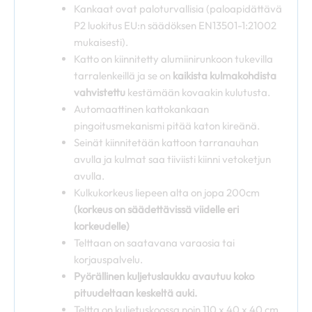
Kankaat ovat paloturvallisia (paloapidättävä
P2 luokitus EU:n säädöksen EN13501-1:21002
mukaisesti).
Katto on kiinnitetty alumiinirunkoon tukevilla
tarralenkeillä ja se on
kaikista kulmakohdista
vahvistettu
kestämään kovaakin kulutusta.
Automaattinen kattokankaan
pingoitusmekanismi pitää katon kireänä.
Seinät kiinnitetään kattoon tarranauhan
avulla ja kulmat saa tiiviisti kiinni vetoketjun
avulla.
Kulkukorkeus liepeen alta on jopa 200cm
(korkeus on säädettävissä viidelle eri
korkeudelle)
Telttaan on saatavana varaosia tai
korjauspalvelu.
Pyörällinen kuljetuslaukku avautuu koko
pituudeltaan keskeltä auki.
Teltta on kuljetuskoossa noin 110 x 40 x 40 cm