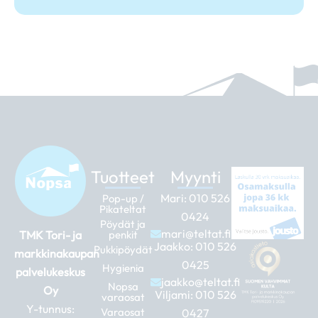
Tuotteet
Myynti
Mari:
010 526
Pop-up /
Pikateltat
0424
Pöydät ja
mari@teltat.fi
TMK Tori- ja
penkit
Jaakko:
010 526
Pukkipöydät
markkinakaupan
0425
Hygienia
palvelukeskus
jaakko@teltat.fi
Nopsa
Oy
Viljami:
010 526
varaosat
Y-tunnus:
Varaosat
0427