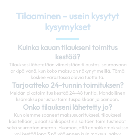
Tilaaminen – usein kysytyt
kysymykset
Kuinka kauan tilaukseni toimitus
kestää?
Tilauksesi lähetetään viimeistään tilaustasi seuraavana
arkipäivänä, kun koko maksu on näkynyt meillä. Tämä
koskee varastossa olevia tuotteita.
Tarjoatteko 24-tunnin toimituksen?
Meidän pikatoimitus kestää 24-48 tuntia. Mahdollinen
lisämaksu perustuu toimituspaikkaan ja painoon.
Onko tilaukseni lähetetty jo?
Kun olemme saaneet maksusuorituksesi, tilauksesi
käsitellään ja saat sähköpostin sisältäen toimitustiedot
sekä seurantanumeron. Huomaa, että ennakkomaksuissa
voi kestää jopa 3 päivää ennen kuin maksusi näkyy