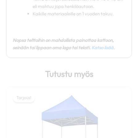
eli mahtuu jopa henkilöautoon.
Kaikille materiaaleille on 1 vuoden takuu.
Nopsa telttoihin on mahdollista painattaa kattoon,
seinään tai lippaan oma logo tai teksti.
Katso lisää
.
Tutustu myös
Hintaluokka:
Tällä
499,00 €
Tarjous!
Tarjous!
tuotteella
-
on
539,00 €
useampi
muunnelma.
Voit