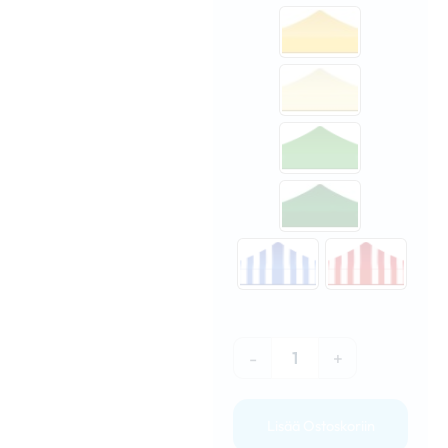
-
+
Lisää Ostoskoriin