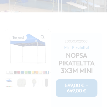
Tarjous!
200303020001
Mini Pikateltat
NOPSA
PIKATELTTA
3X3M MINI
Hintaluok
599,00 €
599,00
€
–
-
649,00
€
649,00 €