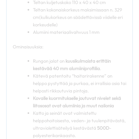
Teltan kuljetuskoko 110 x 40 x 40 cm
Teltan kokonaiskorkeus maksimissaan n. 329
cm(kulkukorkeus on säädettävissä viidelle eri
korkeudelle)
Alumiini materiaalivahvuus 1 mm
Ominaisuuksia:
Rungon jalat on
kuusikulmaista erittäin
kestävää 40 mm alumiiniprofiilia
.
Kätevä patentoitu “haitarirakenne” on
helppo pystyttää ja purkaa, ei irrallisia osia tai
helposti rikkoutuvia pintoja.
Kovalle kuormitukselle joutuvat nivelet sekä
liitososat ovat alumiinia ja muut nailonia
Katto ja seinät ovat valmistettu
helppohoitoisesta, veden- ja tuulenpitävästä,
ultraviolettisäteilyä kestävästä
500D
-
polyesterikankaasta.