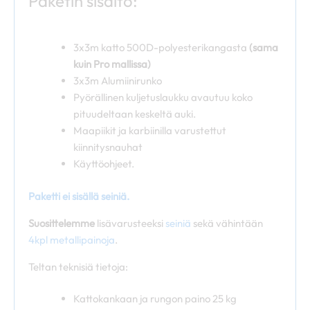
Paketin sisältö:
3x3m katto 500D-polyesterikangasta
(sama
kuin Pro mallissa)
3x3m Alumiinirunko
Pyörällinen kuljetuslaukku avautuu koko
pituudeltaan keskeltä auki.
Maapiikit ja karbiinilla varustettut
kiinnitysnauhat
Käyttöohjeet.
Paketti ei sisällä seiniä.
Suosittelemme
lisävarusteeksi
seiniä
sekä vähintään
4kpl metallipainoja
.
Teltan teknisiä tietoja:
Kattokankaan ja rungon paino 25 kg