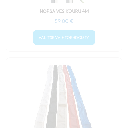
tuotteen
sivulla.
NOPSA VESIKOURU 4M
59,00
€
VALITSE VAIHTOEHDOISTA
Tällä
tuotteella
on
useampi
muunnelma.
Voit
tehdä
valinnat
tuotteen