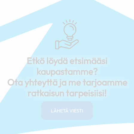
Etkö löydä etsimääsi
kaupastamme?
Ota yhteyttä ja me tarjoamme
ratkaisun tarpeisiisi!
LÄHETÄ VIESTI