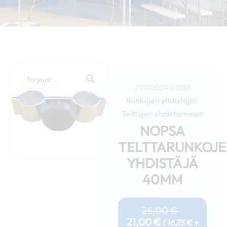
Tarjous!
2100000400058
Runkojen yhdistäjät
,
Telttojen yhdistäminen
NOPSA
TELTTARUNKOJ
YHDISTÄJÄ
40MM
Nykyinen
Alkuperäi
Hinta
Hinta
25,00
€
On:
Oli:
21,00
€
(
16,73
€
+
21,00 €.
25,00 €.