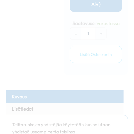
Alv )
Nopsa
telttarunkojen
Saatavuus:
Varastossa
yhdistäjä
40mm
-
+
määrä
Lisää Ostoskoriin
Kuvaus
Lisätiedot
Telttarunkojen yhdistäjää käytetään kun halutaan
yhdistää useampi teltta toisiinsa.