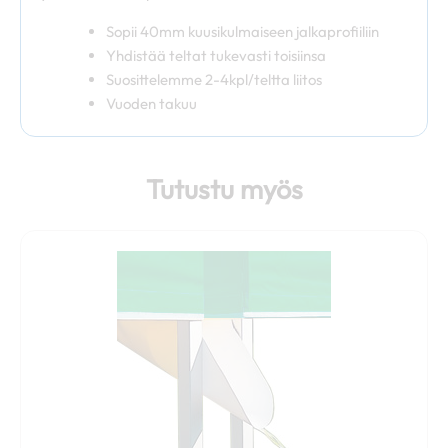
Sopii 40mm kuusikulmaiseen jalkaprofiiliin
Yhdistää teltat tukevasti toisiinsa
Suosittelemme 2-4kpl/teltta liitos
Vuoden takuu
Tutustu myös
Tällä
tuotteella
on
useampi
muunnelma.
Voit
tehdä
valinnat