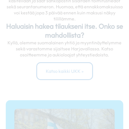
käsitellään ja saat sähköpostin sisältäen toimitustiedot
sekä seurantanumeron. Huomaa, että ennakkomaksuissa
voi kestää jopa 3 päivää ennen kuin maksusi näkyy
tilillämme.
Haluaisin hakea tilaukseni itse. Onko se
mahdollista?
Kyllä, olemme suomalainen yhtiö ja myyntinäyttelymme
sekä varastomme sijaitsee Harjavallassa. Katso
osoitteemme ja aukioloajat yhteystiedoista.
Katso kaikki UKK »