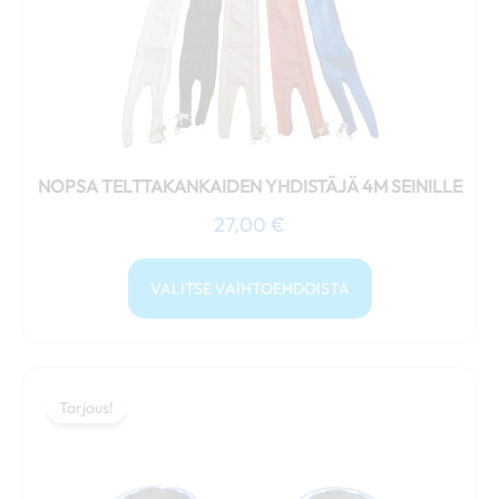
valinnat
tuotteen
sivulla.
NOPSA TELTTAKANKAIDEN YHDISTÄJÄ 4M SEINILLE
27,00
€
VALITSE VAIHTOEHDOISTA
Alkuperäinen
Nykyinen
hinta
hinta
Tarjous!
Tarjous!
oli:
on:
25,00 €.
21,00 €.