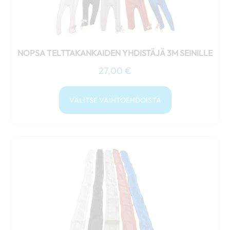
sivulla.
NOPSA TELTTAKANKAIDEN YHDISTÄJÄ 3M SEINILLE
27,00
€
VALITSE VAIHTOEHDOISTA
Tällä
tuotteella
on
useampi
muunnelma.
Voit
tehdä