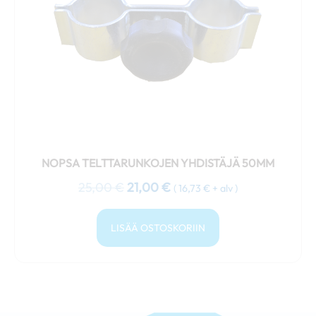
NOPSA TELTTARUNKOJEN YHDISTÄJÄ 50MM
25,00
€
21,00
€
(
16,73
€
+ alv )
LISÄÄ OSTOSKORIIN