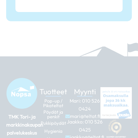
Tuotteet
Myynti
Mari:
010 526
Pop-up /
Pikateltat
0424
Pöydät ja
mari@teltat.fi
TMK Tori- ja
penkit
Jaakko:
010 526
Pukkipöydät
markkinakaupan
0425
Hygienia
palvelukeskus
jaakko@teltat.fi