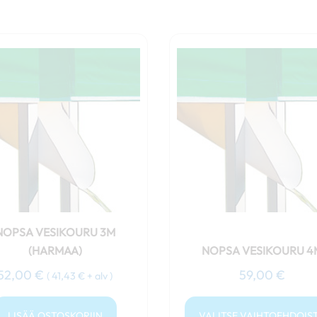
Tällä
tuotteella
on
useampi
muunnelm
Voit
tehdä
valinnat
tuotteen
sivulla.
NOPSA VESIKOURU 3M
(HARMAA)
NOPSA VESIKOURU 4
52,00
€
59,00
€
(
41,43
€
+ alv )
LISÄÄ OSTOSKORIIN
VALITSE VAIHTOEHDOIS