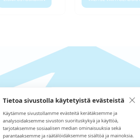
Tietoa sivustolla käytetyistä evästeistä
Käytämme sivustollamme evästeitä kerätäksemme ja
i kaupastamme?
analysoidaksemme sivuston suorituskykyä ja käyttöä,
tarjotaksemme sosiaalisen median ominaisuuksia sekä
joamme ratkaisun tarpeisiisi
parantaaksemme ja räätälöidäksemme sisältöä ja mainoksia.