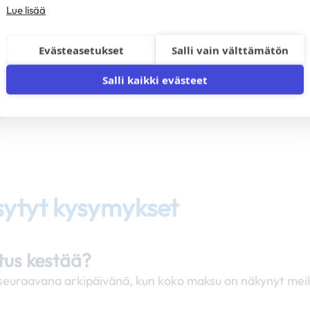
Lue lisää
Evästeasetukset
Salli vain välttämätön
Salli kaikki evästeet
sytyt kysymykset
itus kestää?
si seuraavana arkipäivänä, kun koko maksu on näkynyt mei