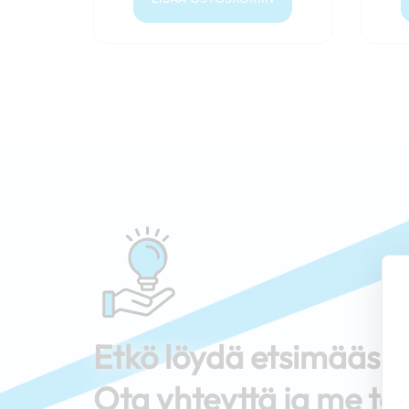
Etkö löydä etsimääs
Ota yhteyttä ja me tar