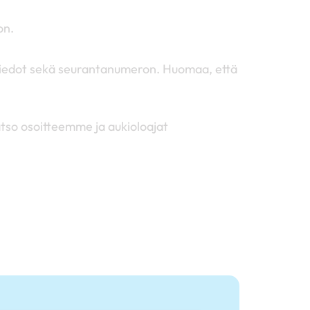
on.
ustiedot sekä seurantanumeron. Huomaa, että
tso osoitteemme ja aukioloajat