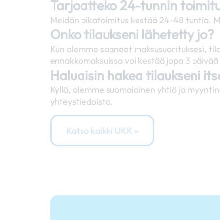
Tarjoatteko 24-tunnin toimit
Meidän pikatoimitus kestää 24-48 tuntia. M
Onko tilaukseni lähetetty jo?
Kun olemme saaneet maksusuorituksesi, tila
ennakkomaksuissa voi kestää jopa 3 päivää 
Haluaisin hakea tilaukseni it
Kyllä, olemme suomalainen yhtiö ja myyntin
yhteystiedoista.
Katso kaikki UKK »