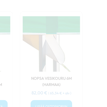
a.
NOPSA VESIKOURU 6M
M
(HARMAA)
82,00
€
(
65,34
€
+ alv )
TA
LISÄÄ OSTOSKORIIN