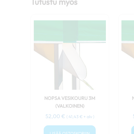
Tutustu myös
NOPSA VESIKOURU 3M
(VALKOINEN)
52,00
€
(
41,43
€
+ alv )
LISÄÄ OSTOSKORIIN