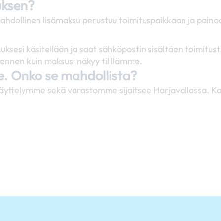
uksen?
ahdollinen lisämaksu perustuu toimituspaikkaan ja paino
uksesi käsitellään ja saat sähköpostin sisältäen toimit
ennen kuin maksusi näkyy tilillämme.
se. Onko se mahdollista?
äyttelymme sekä varastomme sijaitsee Harjavallassa. Ka