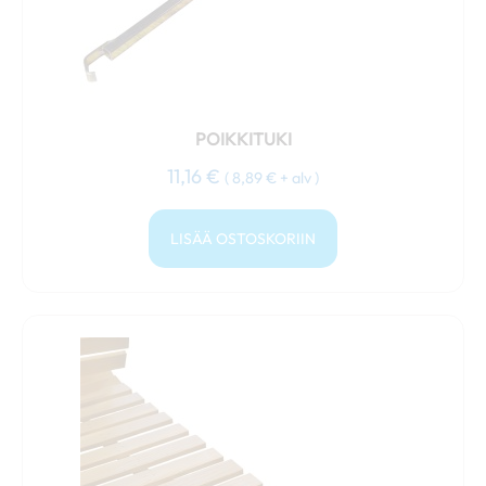
POIKKITUKI
11,16
€
(
8,89
€
+ alv )
LISÄÄ OSTOSKORIIN