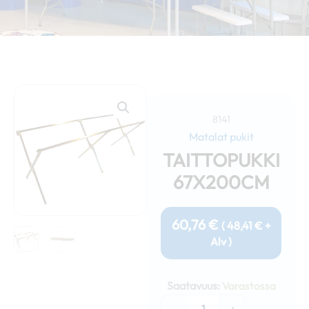
8141
Matalat pukit
TAITTOPUKKI
67X200CM
60,76
€
(
48,41
€
+
Alv )
Taittopukki
67x200cm
Saatavuus:
Varastossa
määrä