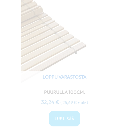
LOPPU VARASTOSTA
PUURULLA 100CM.
32,24
€
(
25,69
€
+ alv )
LUE LISÄÄ