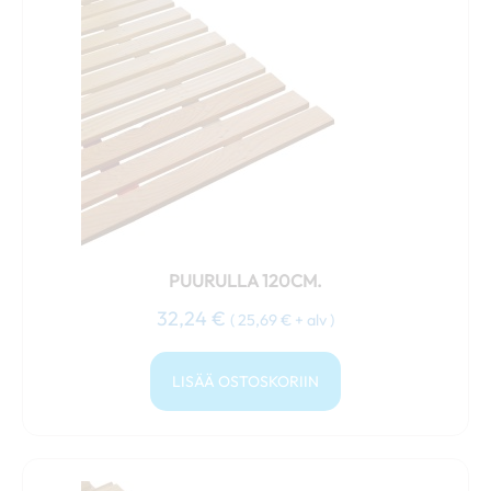
PUURULLA 120CM.
32,24
€
(
25,69
€
+ alv )
LISÄÄ OSTOSKORIIN