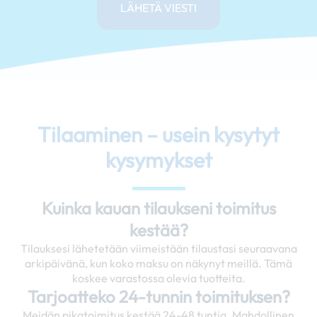
LÄHETÄ VIESTI
Tilaaminen – usein kysytyt
kysymykset
Kuinka kauan tilaukseni toimitus
kestää?
Tilauksesi lähetetään viimeistään tilaustasi seuraavana
arkipäivänä, kun koko maksu on näkynyt meillä. Tämä
koskee varastossa olevia tuotteita.
Tarjoatteko 24-tunnin toimituksen?
Meidän pikatoimitus kestää 24-48 tuntia. Mahdollinen