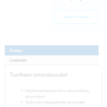
-
+
Lisää Ostoskoriin
Kuvaus
Lisätiedot
Tuotteen ominaisuudet
Pöytätason korkeus 67cm, pituus 200cm,
syvyys 66cm
Teräsrunko tukee pöytälevyä (ei enää