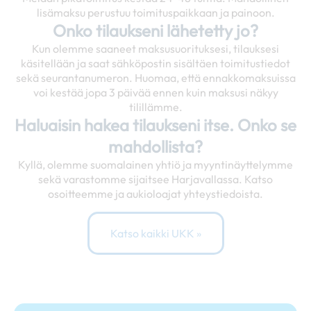
lisämaksu perustuu toimituspaikkaan ja painoon.
Onko tilaukseni lähetetty jo?
Kun olemme saaneet maksusuorituksesi, tilauksesi
käsitellään ja saat sähköpostin sisältäen toimitustiedot
sekä seurantanumeron. Huomaa, että ennakkomaksuissa
voi kestää jopa 3 päivää ennen kuin maksusi näkyy
tilillämme.
Haluaisin hakea tilaukseni itse. Onko se
mahdollista?
Kyllä, olemme suomalainen yhtiö ja myyntinäyttelymme
sekä varastomme sijaitsee Harjavallassa. Katso
osoitteemme ja aukioloajat yhteystiedoista.
Katso kaikki UKK »