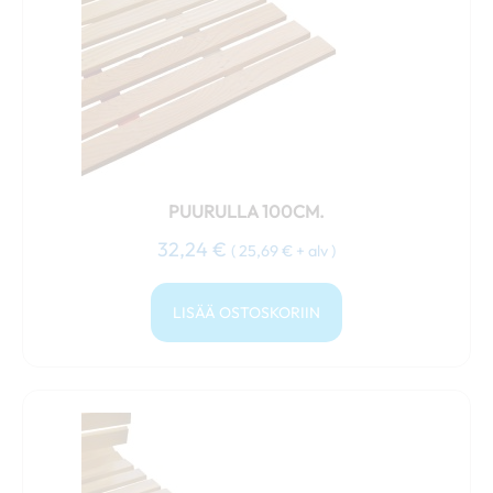
PUURULLA 100CM.
32,24
€
(
25,69
€
+ alv )
LISÄÄ OSTOSKORIIN