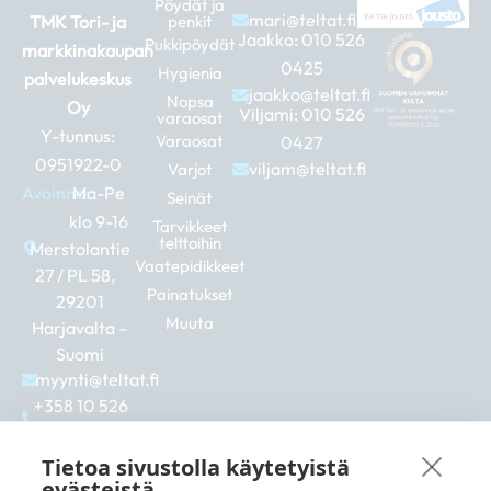
Pöydät ja
mari@teltat.fi
TMK Tori- ja
penkit
Jaakko:
010 526
Pukkipöydät
markkinakaupan
0425
Hygienia
palvelukeskus
jaakko@teltat.fi
Nopsa
Oy
Viljami:
010 526
varaosat
Y-tunnus:
Varaosat
0427
0951922-0
viljam@teltat.fi
Varjot
Avoinna:
Ma-Pe
Seinät
klo 9-16
Tarvikkeet
telttoihin
Merstolantie
Vaatepidikkeet
27 / PL 58,
Painatukset
29201
Muuta
Harjavalta –
Suomi
myynti@teltat.fi
+358 10 526
0422
F
I
L
Tietoa sivustolla käytetyistä
a
n
i
evästeistä