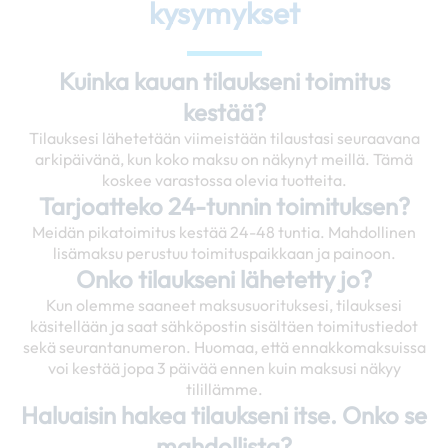
kysymykset
Kuinka kauan tilaukseni toimitus
kestää?
Tilauksesi lähetetään viimeistään tilaustasi seuraavana
arkipäivänä, kun koko maksu on näkynyt meillä. Tämä
koskee varastossa olevia tuotteita.
Tarjoatteko 24-tunnin toimituksen?
Meidän pikatoimitus kestää 24-48 tuntia. Mahdollinen
lisämaksu perustuu toimituspaikkaan ja painoon.
Onko tilaukseni lähetetty jo?
Kun olemme saaneet maksusuorituksesi, tilauksesi
käsitellään ja saat sähköpostin sisältäen toimitustiedot
sekä seurantanumeron. Huomaa, että ennakkomaksuissa
voi kestää jopa 3 päivää ennen kuin maksusi näkyy
tilillämme.
Haluaisin hakea tilaukseni itse. Onko se
mahdollista?