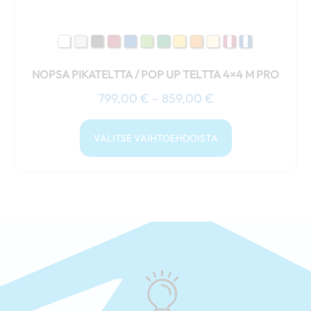
sivulla.
NOPSA PIKATELTTA / POP UP TELTTA 4×4 M PRO
799,00
€
–
859,00
€
VALITSE VAIHTOEHDOISTA