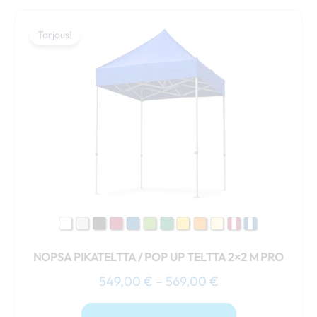
Hintaluokka:
Tällä
549,00 €
Tarjous!
Tarjous!
tuotteella
-
on
569,00 €
useampi
muunnelma.
Voit
tehdä
valinnat
tuotteen
sivulla.
NOPSA PIKATELTTA / POP UP TELTTA 2×2 M PRO
549,00
€
–
569,00
€