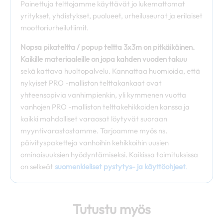
Painettuja telttojamme käyttävät jo lukemattomat
yritykset, yhdistykset, puolueet, urheiluseurat ja erilaiset
moottoriurheilutiimit.
Nopsa pikateltta / popup teltta 3x3m on pitkäikäinen.
Kaikille materiaaleille on jopa kahden vuoden takuu
sekä kattava huoltopalvelu. Kannattaa huomioida, että
nykyiset PRO -malliston telttakankaat ovat
yhteensopivia vanhimpienkin, yli kymmenen vuotta
vanhojen PRO -malliston telttakehikkoiden kanssa ja
kaikki mahdolliset varaosat löytyvät suoraan
myyntivarastostamme. Tarjoamme myös ns.
päivityspaketteja vanhoihin kehikkoihin uusien
ominaisuuksien hyödyntämiseksi. Kaikissa toimituksissa
on selkeät
suomenkieliset pystytys- ja käyttöohjeet
.
Tutustu myös