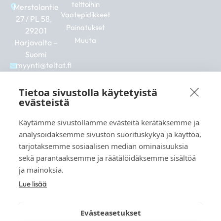
telttoihin
Merstolantie
Vaatepidikkeet
27 / PL 58,
Painatukset
29201
Muuta
Harjavalta –
Suomi
myynti@teltat.fi
+358 10 526
0422
Tietoa sivustolla käytetyistä
F
I
L
evästeistä
a
n
i
c
s
n
Käytämme sivustollamme evästeitä kerätäksemme ja
e
t
k
analysoidaksemme sivuston suorituskykyä ja käyttöä,
b
a
e
Katso myös:
tarjotaksemme sosiaalisen median ominaisuuksia
o
g
d
markkina.net
o
r
i
sekä parantaaksemme ja räätälöidäksemme sisältöä
k
a
n
grillikeskus.fi
ja mainoksia.
m
vaunukeskus.fi
Lue lisää
Evästeasetukset