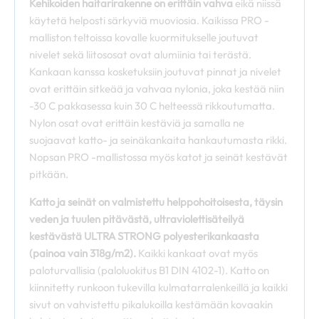
Kehikoiden haitarirakenne on erittäin vahva
eikä niissä
käytetä helposti särkyviä muoviosia. Kaikissa PRO -
malliston teltoissa kovalle kuormitukselle joutuvat
nivelet sekä liitososat ovat alumiinia tai terästä.
Kankaan kanssa kosketuksiin joutuvat pinnat ja nivelet
ovat erittäin sitkeää ja vahvaa nylonia, joka kestää niin
-30 C pakkasessa kuin 30 C helteessä rikkoutumatta.
Nylon osat ovat erittäin kestäviä ja samalla ne
suojaavat katto- ja seinäkankaita hankautumasta rikki.
Nopsan PRO -mallistossa myös katot ja seinät kestävät
pitkään.
Katto ja seinät on valmistettu helppohoitoisesta, täysin
veden ja tuulen pitävästä, ultraviolettisäteilyä
kestävästä ULTRA STRONG polyesterikankaasta
(painoa vain 318g/m2).
Kaikki kankaat ovat myös
paloturvallisia (paloluokitus B1 DIN 4102-1). Katto on
kiinnitetty runkoon tukevilla kulmatarralenkeillä ja kaikki
sivut on vahvistettu pikalukoilla kestämään kovaakin