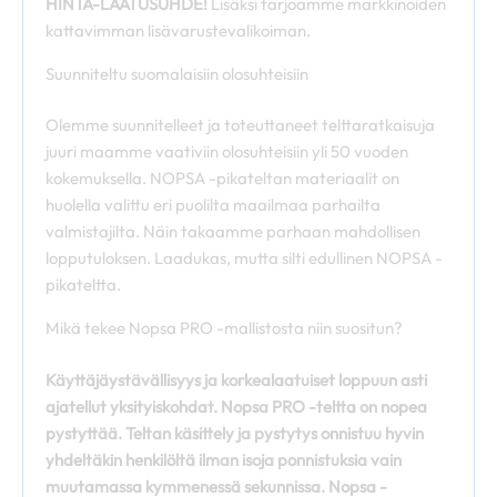
HINTA-LAATUSUHDE!
Lisäksi tarjoamme markkinoiden
kattavimman lisävarustevalikoiman.
Suunniteltu suomalaisiin olosuhteisiin
Olemme suunnitelleet ja toteuttaneet telttaratkaisuja
juuri maamme vaativiin olosuhteisiin yli 50 vuoden
kokemuksella. NOPSA -pikateltan materiaalit on
huolella valittu eri puolilta maailmaa parhailta
valmistajilta. Näin takaamme parhaan mahdollisen
lopputuloksen. Laadukas, mutta silti edullinen NOPSA -
pikateltta.
Mikä tekee Nopsa PRO -mallistosta niin suositun?
Käyttäjäystävällisyys ja korkealaatuiset loppuun asti
ajatellut yksityiskohdat. Nopsa PRO -teltta on
n
opea
pystyttää. Teltan käsittely ja pystytys onnistuu hyvin
yhdeltäkin henkilöltä ilman isoja ponnistuksia vain
muutamassa kymmenessä sekunnissa. Nopsa -