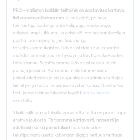
PRO -malliston kaikkiin telttoihin on saatavissa kattava
lisävarustevalikoima
mm. kiinnikkeitä, painoja,
tukirautoja, sade- ja aurinkolippoja, vesikouruja,
erilaisia umpi-, ikkuna- ja oviseiniä, mainosbanderolleja,
pöytiä, porraspöytiä jne. Sopivien ja
tarkoituksenmukaisten lisävarusteiden avulla saatte
mahdollisimman suuren hyödyn ja käyttömukavuuden
teltoistanne. Suosittelemme lisävarusteeksi ainakin
painoja ja seiniä! Autamme mielellämme esim.
pelastuslaitosten ja eri kaupunkien vaatimien telttojen
kiinnitys- ja turvallisuusmääräysten kanssa! Lisätietoa
tori- ja markkinaelinkeinon löydät
markkina.net
sivustolta.
Yksilöllisillä painatuksilla varustettu teltta on paras tapa
erottua joukosta.
Tarjoamme kattavasti, nopeasti ja
edullisesti kaikki painatukset
ns. otsalaudan
tekstipainatuksesta kokonaan digipainettuun telttaan.