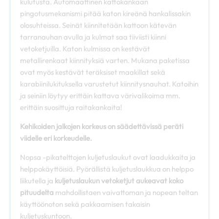
kulutusta. Automaattinen kattokankaan
pingotusmekanismi pitää katon kireänä hankalissakin
olosuhteissa. Seinät kiinnitetään kattoon kätevän
tarranauhan avulla ja kulmat saa tiiviisti kiinni
vetoketjuilla. Katon kulmissa on kestävät
metallirenkaat kiinnityksiä varten. Mukana paketissa
ovat myös kestävät teräksiset maakillat sekä
karabiinilukituksella varustetut kiinnitysnauhat. Katoihin
ja seiniin löytyy erittäin kattava värivalikoima mm.
erittäin suosittuja raitakankaita!
Kehikoiden jalkojen korkeus on säädettävissä peräti
viidelle eri korkeudelle.
Nopsa -pikatelttojen kuljetuslaukut ovat laadukkaita ja
helppokäyttöisiä. Pyörällistä kuljetuslaukkua on helppo
liikutella ja
kuljetuslaukun vetoketjut aukeavat koko
pituudelta
mahdollistaen vaivattoman ja nopean teltan
käyttöönoton sekä pakkaamisen takaisin
kuljetuskuntoon.