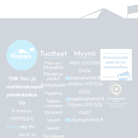
Tuotteet
Myynti
Mari:
010 526
Pop-up /
Pikateltat
0424
Pöydät ja
mari@teltat.fi
TMK Tori- ja
penkit
Jaakko:
010 526
Pukkipöydät
markkinakaupan
0425
Hygienia
palvelukeskus
jaakko@teltat.fi
Nopsa
Oy
Viljami:
010 526
varaosat
Y-tunnus:
Varaosat
0427
0951922-0
viljam@teltat.fi
Varjot
Avoinna:
Ma-Pe
Seinät
klo 9-16
Tarvikkeet