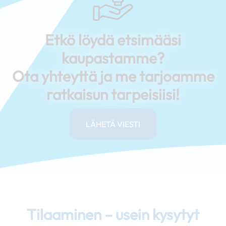
Etkö löydä etsimääsi
kaupastamme?
Ota yhteyttä ja me tarjoamme
ratkaisun tarpeisiisi!
LÄHETÄ VIESTI
Tilaaminen – usein kysytyt