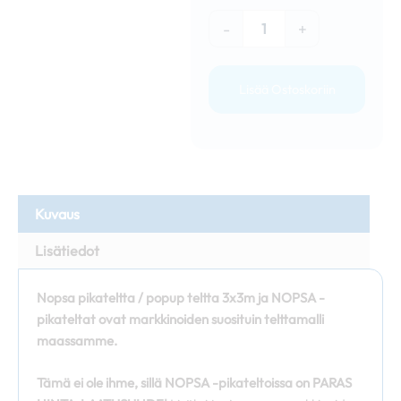
-
+
Lisää Ostoskoriin
Kuvaus
Lisätiedot
Nopsa pikateltta / popup teltta 3x3m ja NOPSA -
pikateltat ovat markkinoiden suosituin telttamalli
maassamme.
Tämä ei ole ihme, sillä NOPSA -pikateltoissa on PARAS