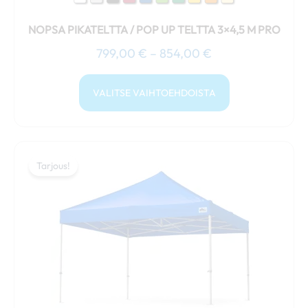
NOPSA PIKATELTTA / POP UP TELTTA 3×4,5 M PRO
799,00
€
–
854,00
€
VALITSE VAIHTOEHDOISTA
Hintaluokka:
Tällä
799,00 €
Tarjous!
Tarjous!
tuotteella
-
on
859,00 €
useampi
muunnelma.
Voit
tehdä
valinnat
tuotteen