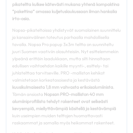
pikateltta kulkee kätevästi mukana yhtenä kompaktina
”pakettina” omassa kuljetuslaukussaan ilman hankalia
irto-osia.
Nopsa-pikateltoissa yhdistyvät suomalainen suunnittelu
ja kansainvälinen toteutus parhaalla mahdollisella
tavalla. Nopsa Pro popup 3x3m teltta on suunniteltu
juuri Suomen vaativiin olosuhteisiin. Nyt esittelemmekin
ylpeänä erittäin laadukkaan, mutta silti hinnaltaan
edullisen vaihtoehdon kaikille myynti-, esittely- tai
juhlatelttaa tarvitseville. PRO -malliston kehikot
valmistetaan korkeatasoisesta ja kestävästä
kuusikulmaisesta 1,8 mm vahvasta erikoisalumiinista
.
Tämän ansiosta
Nopsan PRO-malliston 40 mm
alumiiniprofiilista tehdyt rakenteet ovat selkeästi
kevyempiä, miellyttävämpiä käsitellä ja kestävämpiä
kuin useimpien muiden telttojen huomattavasti
raskaammat ja samalla myös heikommat rakenteet.