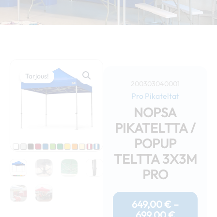
Tarjous!
200303040001
Pro Pikateltat
NOPSA
PIKATELTTA /
POPUP
TELTTA 3X3M
PRO
Hintaluok
649,00 €
649,00
€
–
-
699,00
€