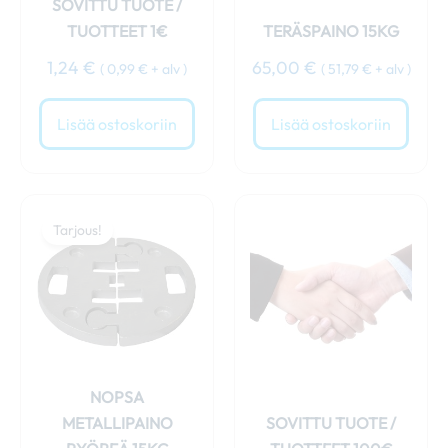
SOVITTU TUOTE /
TUOTTEET 1€
TERÄSPAINO 15KG
1,24
€
65,00
€
(
0,99
€
+ alv )
(
51,79
€
+ alv )
Lisää ostoskoriin
Lisää ostoskoriin
Alkuperäinen
Nykyinen
hinta
hinta
Tarjous!
oli:
on:
69,00 €.
64,00 €.
NOPSA
METALLIPAINO
SOVITTU TUOTE /