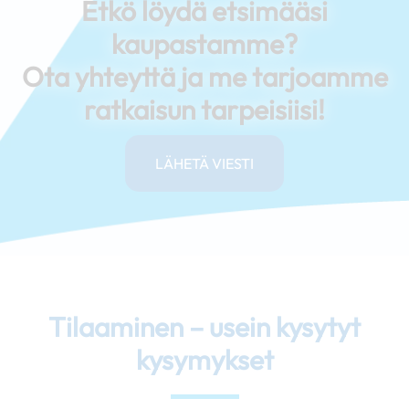
Etkö löydä etsimääsi
kaupastamme?
Ota yhteyttä ja me tarjoamme
ratkaisun tarpeisiisi!
LÄHETÄ VIESTI
Tilaaminen – usein kysytyt
kysymykset