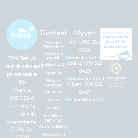
Tuotteet
Myynti
Mari:
010 526
Pop-up /
Pikateltat
0424
Pöydät ja
mari@teltat.fi
TMK Tori- ja
penkit
Jaakko:
010 526
Pukkipöydät
markkinakaupan
0425
Hygienia
palvelukeskus
jaakko@teltat.fi
Nopsa
Oy
Viljami:
010 526
varaosat
Y-tunnus:
Varaosat
0427
0951922-0
viljam@teltat.fi
Varjot
Avoinna:
Ma-Pe
Seinät
klo 9-16
Tarvikkeet
telttoihin
Merstolantie
Vaatepidikkeet
27 / PL 58,
Painatukset
29201