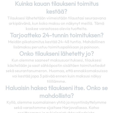
Kuinka kauan tilaukseni toimitus
kestää?
Tilauksesi lähetetään viimeistään tilaustasi seuraavana
arkipäivänä, kun koko maksu on näkynyt meillä. Tämä
koskee varastossa olevia tuotteita.
Tarjoatteko 24-tunnin toimituksen?
Meidän pikatoimitus kestää 24-48 tuntia. Mahdollinen
lisämaksu perustuu toimituspaikkaan ja painoon.
Onko tilaukseni lähetetty jo?
Kun olemme saaneet maksusuorituksesi, tilauksesi
käsitellään ja saat sähköpostin sisältäen toimitustiedot
sekä seurantanumeron. Huomaa, että ennakkomaksuissa
voi kestää jopa 3 päivää ennen kuin maksusi näkyy
tilillämme.
Haluaisin hakea tilaukseni itse. Onko se
mahdollista?
Kyllä, olemme suomalainen yhtiö ja myyntinäyttelymme
sekä varastomme sijaitsee Harjavallassa. Katso
osoitteemme ja aukioloajat yhteystiedoista.