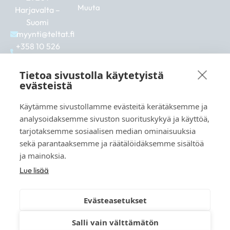
Muuta
Harjavalta –
Suomi
myynti@teltat.fi
+358 10 526
0422
F
I
L
Tietoa sivustolla käytetyistä
a
n
i
evästeistä
c
s
n
e
t
k
Käytämme sivustollamme evästeitä kerätäksemme ja
b
a
e
Katso myös:
analysoidaksemme sivuston suorituskykyä ja käyttöä,
o
g
d
markkina.net
o
r
i
tarjotaksemme sosiaalisen median ominaisuuksia
k
a
n
grillikeskus.fi
sekä parantaaksemme ja räätälöidäksemme sisältöä
m
vaunukeskus.fi
ja mainoksia.
Lue lisää
Evästeasetukset
© 2026 teltat.fi – TMK Tori- ja markkinakaupan
Salli vain välttämätön