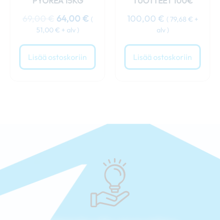
PYÖREÄ 15KG
TUOTTEET 100€
69,00
€
64,00
€
100,00
€
(
(
79,68
€
+
51,00
€
+ alv )
alv )
Lisää ostoskoriin
Lisää ostoskoriin