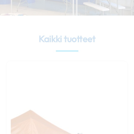
Kaikki tuotteet
Tällä
tuotteella
on
useampi
muunnelma.
Voit
tehdä
valinnat
tuotteen