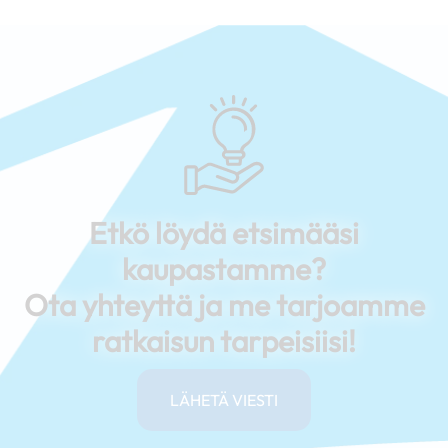
Etkö löydä etsimääsi
kaupastamme?
Ota yhteyttä ja me tarjoamme
ratkaisun tarpeisiisi!
LÄHETÄ VIESTI