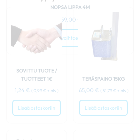
NOPSA LIPPA 4M
159,00
€
Valitse vaihtoehdoista
SOVITTU TUOTE /
TUOTTEET 1€
TERÄSPAINO 15KG
1,24
€
65,00
€
(
0,99
€
+ alv )
(
51,79
€
+ alv )
Lisää ostoskoriin
Lisää ostoskoriin
Alkuperäinen
Nykyinen
hinta
hinta