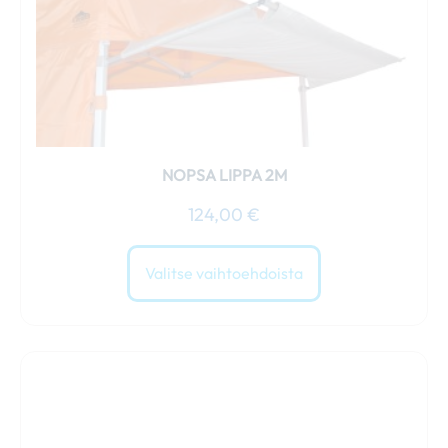
sivulla.
NOPSA LIPPA 2M
124,00
€
Valitse vaihtoehdoista
Tällä
tuotteella
on
useampi