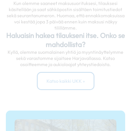
Kun olemme saaneet maksusuorituksesi, tilauksesi
käsitellään ja saat sähköpostin sisältäen toimitustiedot
sekä seurantanumeron. Huomaa, että ennakkomaksuissa
voi kestää jopa 3 päivää ennen kuin maksusi näkyy
tilillämme.
Haluaisin hakea tilaukseni itse. Onko se
mahdollista?
Kyllä, olemme suomalainen yhtiö ja myyntinäyttelymme
sekä varastomme sijaitsee Harjavallassa. Katso
osoitteemme ja aukioloajat yhteystiedoista.
Katso kaikki UKK »