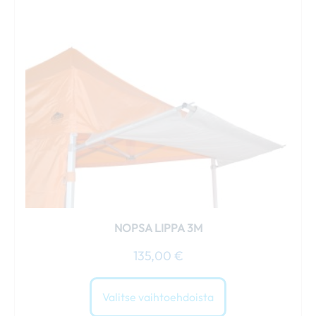
muunnelma.
Voit
tehdä
valinnat
tuotteen
sivulla.
NOPSA LIPPA 3M
135,00
€
Valitse vaihtoehdoista