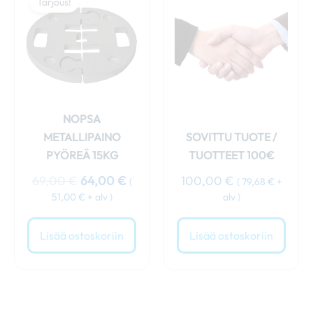
Tarjous!
oli:
on:
69,00 €.
64,00 €.
NOPSA
METALLIPAINO
SOVITTU TUOTE /
PYÖREÄ 15KG
TUOTTEET 100€
69,00
€
64,00
€
100,00
€
(
(
79,68
€
+
51,00
€
+ alv )
alv )
Lisää ostoskoriin
Lisää ostoskoriin