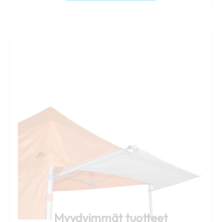
Tällä
tuotteella
on
useampi
muunnelma.
Voit
tehdä
valinnat
tuotteen
sivulla.
Myydyimmät tuotteet