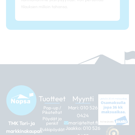
tilauksen milloin tahansa.
Tuotteet
Myynti
Mari:
010 526
Pop-up /
Pikateltat
0424
Pöydät ja
mari@teltat.fi
TMK Tori- ja
penkit
Jaakko:
010 526
Pukkipöydät
markkinakaupan