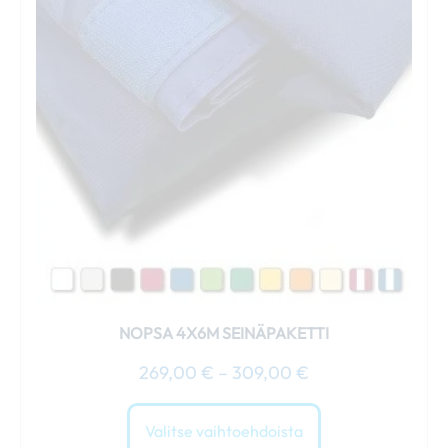
useampi
muunnelma.
Voit
tehdä
valinnat
tuotteen
sivulla.
NOPSA 4X6M SEINÄPAKETTI
269,00
€
–
309,00
€
Valitse vaihtoehdoista