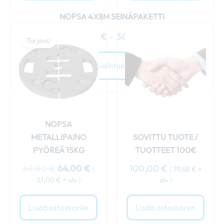
NOPSA 4X8M SEINÄPAKETTI
Alkuperäinen
Nykyinen
309,00
€
–
360,00
€
hinta
hinta
Tarjous!
oli:
on:
69,00 €.
64,00 €.
Valitse vaihtoehdoista
NOPSA
METALLIPAINO
SOVITTU TUOTE /
PYÖREÄ 15KG
TUOTTEET 100€
69,00
€
64,00
€
100,00
€
(
(
79,68
€
+
51,00
€
+ alv )
alv )
Lisää ostoskoriin
Lisää ostoskoriin