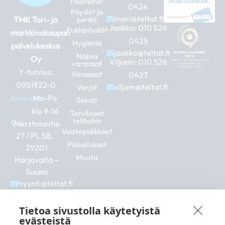
Pikateltat
0424
Pöydät ja
mari@teltat.fi
TMK Tori- ja
penkit
Jaakko:
010 526
Pukkipöydät
markkinakaupan
0425
Hygienia
palvelukeskus
jaakko@teltat.fi
Nopsa
Oy
Viljami:
010 526
varaosat
Y-tunnus:
Varaosat
0427
0951922-0
viljam@teltat.fi
Varjot
Avoinna:
Ma-Pe
Seinät
klo 9-16
Tarvikkeet
telttoihin
Merstolantie
Vaatepidikkeet
27 / PL 58,
Painatukset
29201
Muuta
Harjavalta –
Suomi
myynti@teltat.fi
+358 10 526
0422
Tietoa sivustolla käytetyistä
F
I
L
evästeistä