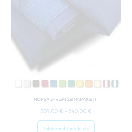
useampi
muunnelma.
Voit
tehdä
valinnat
tuotteen
sivulla.
NOPSA 3×4,5M SEINÄPAKETTI
209,00
€
–
240,00
€
Valitse vaihtoehdoista