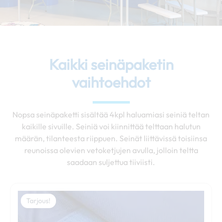
Kaikki seinäpaketin
vaihtoehdot
Nopsa seinäpaketti sisältää 4kpl haluamiasi seiniä teltan
kaikille sivuille. Seiniä voi kiinnittää telttaan halutun
määrän, tilanteesta riippuen. Seinät liittävissä toisiinsa
reunoissa olevien vetoketjujen avulla, jolloin teltta
saadaan suljettua tiiviisti.
Hintaluokka:
Tällä
149,00 €
Tarjous!
tuotteella
-
on