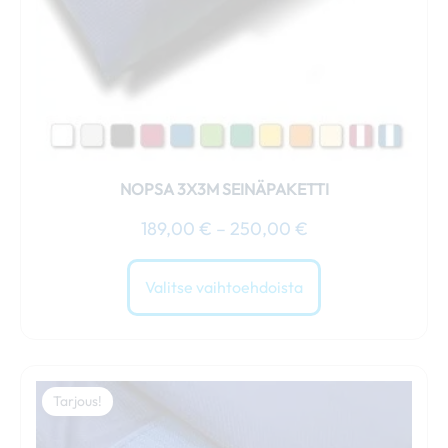
sivulla.
NOPSA 3X3M SEINÄPAKETTI
189,00
€
–
250,00
€
Valitse vaihtoehdoista
Hintaluokka:
Tällä
209,00 €
Tarjous!
tuotteella
-
on
240,00 €