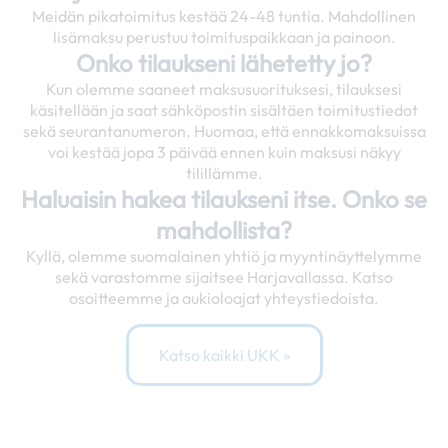
Meidän pikatoimitus kestää 24-48 tuntia. Mahdollinen
lisämaksu perustuu toimituspaikkaan ja painoon.
Onko tilaukseni lähetetty jo?
Kun olemme saaneet maksusuorituksesi, tilauksesi
käsitellään ja saat sähköpostin sisältäen toimitustiedot
sekä seurantanumeron. Huomaa, että ennakkomaksuissa
voi kestää jopa 3 päivää ennen kuin maksusi näkyy
tilillämme.
Haluaisin hakea tilaukseni itse. Onko se
mahdollista?
Kyllä, olemme suomalainen yhtiö ja myyntinäyttelymme
sekä varastomme sijaitsee Harjavallassa. Katso
osoitteemme ja aukioloajat yhteystiedoista.
Katso kaikki UKK »