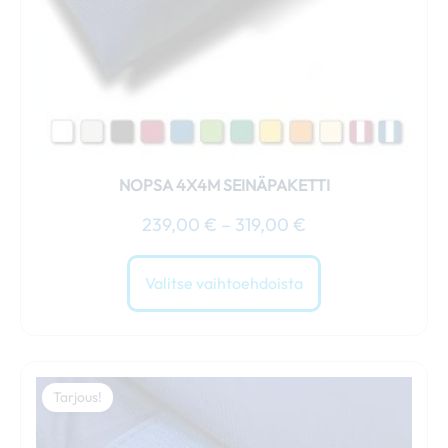
sivulla.
NOPSA 4X4M SEINÄPAKETTI
239,00
€
–
319,00
€
Valitse vaihtoehdoista
Hintaluokka:
Tällä
269,00 €
Tarjous!
tuotteella
-
on
309,00 €