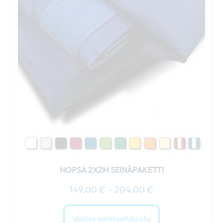
204,00 €
useampi
muunnelma.
Voit
tehdä
valinnat
tuotteen
sivulla.
NOPSA 2X2M SEINÄPAKETTI
149,00
€
–
204,00
€
Valitse vaihtoehdoista