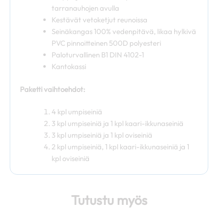
tarranauhojen avulla
Kestävät vetoketjut reunoissa
Seinäkangas 100% vedenpitävä, likaa hylkivä
PVC pinnoitteinen 500D polyesteri
Paloturvallinen B1 DIN 4102-1
Kantokassi
Paketti vaihtoehdot:
4 kpl umpiseiniä
3 kpl umpiseiniä ja 1 kpl kaari-ikkunaseiniä
3 kpl umpiseiniä ja 1 kpl oviseiniä
2 kpl umpiseiniä, 1 kpl kaari-ikkunaseiniä ja 1
kpl oviseiniä
Tutustu myös