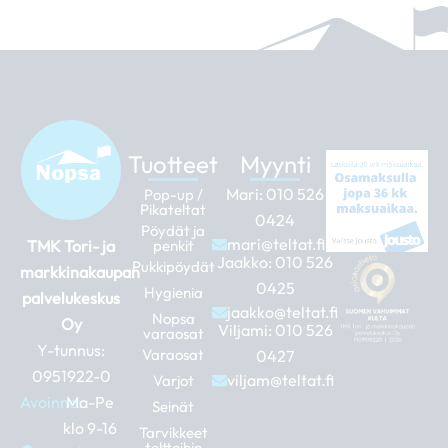
Tuotteet
Myynti
Mari:
010 526
Pop-up /
Pikateltat
0424
Pöydät ja
mari@teltat.fi
TMK Tori- ja
penkit
Jaakko:
010 526
Pukkipöydät
markkinakaupan
0425
Hygienia
palvelukeskus
jaakko@teltat.fi
Nopsa
Oy
Viljami:
010 526
varaosat
Y-tunnus:
Varaosat
0427
0951922-0
viljam@teltat.fi
Varjot
Avoinna:
Ma-Pe
Seinät
klo 9-16
Tarvikkeet
telttoihin