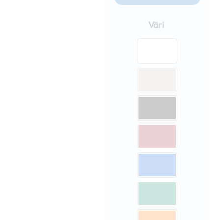
Nopsa
3x4,5m
Väri
seinäpaketti
määrä