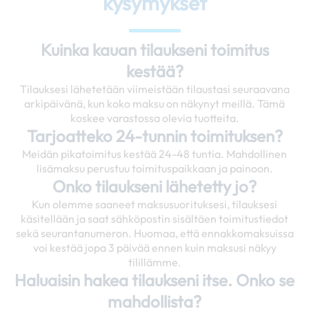
kysymykset
Kuinka kauan tilaukseni toimitus
kestää?
Tilauksesi lähetetään viimeistään tilaustasi seuraavana
arkipäivänä, kun koko maksu on näkynyt meillä. Tämä
koskee varastossa olevia tuotteita.
Tarjoatteko 24-tunnin toimituksen?
Meidän pikatoimitus kestää 24-48 tuntia. Mahdollinen
lisämaksu perustuu toimituspaikkaan ja painoon.
Onko tilaukseni lähetetty jo?
Kun olemme saaneet maksusuorituksesi, tilauksesi
käsitellään ja saat sähköpostin sisältäen toimitustiedot
sekä seurantanumeron. Huomaa, että ennakkomaksuissa
voi kestää jopa 3 päivää ennen kuin maksusi näkyy
tilillämme.
Haluaisin hakea tilaukseni itse. Onko se
mahdollista?