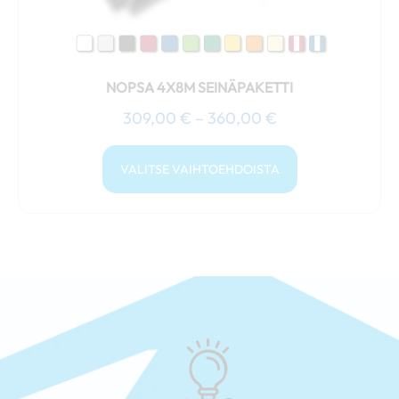
NOPSA 4X8M SEINÄPAKETTI
309,00
€
–
360,00
€
VALITSE VAIHTOEHDOISTA