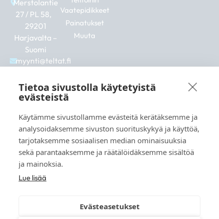
Merstolantie
Vaatepidikkeet
27 / PL 58,
Painatukset
29201
Muuta
Harjavalta –
Suomi
myynti@teltat.fi
+358 10 526
0422
Tietoa sivustolla käytetyistä
F
I
L
evästeistä
a
n
i
c
s
n
Käytämme sivustollamme evästeitä kerätäksemme ja
e
t
k
analysoidaksemme sivuston suorituskykyä ja käyttöä,
b
a
e
Katso myös:
tarjotaksemme sosiaalisen median ominaisuuksia
o
g
d
markkina.net
o
r
i
sekä parantaaksemme ja räätälöidäksemme sisältöä
k
a
n
grillikeskus.fi
ja mainoksia.
m
vaunukeskus.fi
Lue lisää
Evästeasetukset