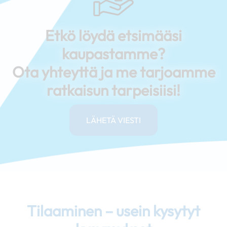
Etkö löydä etsimääsi
kaupastamme?
Ota yhteyttä ja me tarjoamme
ratkaisun tarpeisiisi!
LÄHETÄ VIESTI
Tilaaminen – usein kysytyt