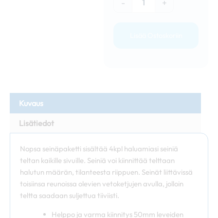
-
+
Lisää Ostoskoriin
Kuvaus
Lisätiedot
Nopsa seinäpaketti sisältää 4kpl haluamiasi seiniä
teltan kaikille sivuille. Seiniä voi kiinnittää telttaan
halutun määrän, tilanteesta riippuen. Seinät liittävissä
toisiinsa reunoissa olevien vetoketjujen avulla, jolloin
teltta saadaan suljettua tiiviisti.
Helppo ja varma kiinnitys 50mm leveiden