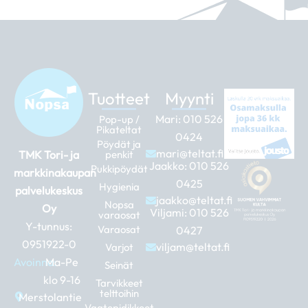
Tuotteet
Myynti
Mari:
010 526
Pop-up /
Pikateltat
0424
Pöydät ja
mari@teltat.fi
TMK Tori- ja
penkit
Jaakko:
010 526
Pukkipöydät
markkinakaupan
0425
Hygienia
palvelukeskus
jaakko@teltat.fi
Nopsa
Oy
Viljami:
010 526
varaosat
Y-tunnus:
Varaosat
0427
0951922-0
viljam@teltat.fi
Varjot
Avoinna:
Ma-Pe
Seinät
klo 9-16
Tarvikkeet
telttoihin
Merstolantie
Vaatepidikkeet