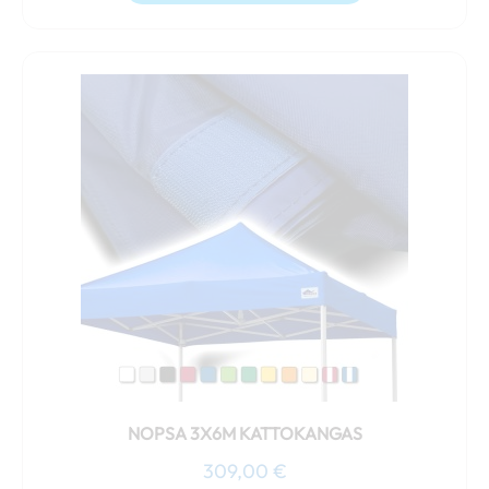
Tällä
tuotteella
on
useampi
muunnelma.
Voit
tehdä
valinnat
tuotteen
sivulla.
NOPSA 3X6M KATTOKANGAS
309,00
€