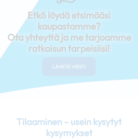
Etkö löydä etsimääsi
kaupastamme?
Ota yhteyttä ja me tarjoamme
ratkaisun tarpeisiisi!
LÄHETÄ VIESTI
Tilaaminen – usein kysytyt
kysymykset