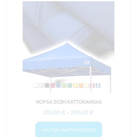
219,00 €
tuotteella
-
on
259,00 €
useampi
muunnelma.
Voit
tehdä
valinnat
tuotteen
sivulla.
NOPSA 3X3M KATTOKANGAS
219,00
€
–
259,00
€
VALITSE VAIHTOEHDOISTA