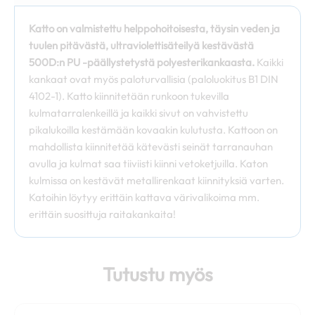
Katto on valmistettu helppohoitoisesta, täysin veden ja
tuulen pitävästä, ultraviolettisäteilyä kestävästä
500D:n PU -päällystetystä polyesterikankaasta.
Kaikki
kankaat ovat myös paloturvallisia (paloluokitus B1 DIN
4102-1). Katto kiinnitetään runkoon tukevilla
kulmatarralenkeillä ja kaikki sivut on vahvistettu
pikalukoilla kestämään kovaakin kulutusta. Kattoon on
mahdollista kiinnitetää kätevästi seinät tarranauhan
avulla ja kulmat saa tiiviisti kiinni vetoketjuilla. Katon
kulmissa on kestävät metallirenkaat kiinnityksiä varten.
Katoihin löytyy erittäin kattava värivalikoima mm.
erittäin suosittuja raitakankaita!
Tutustu myös
Hintaluokka:
Tällä