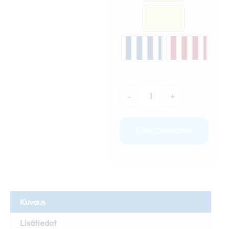
-
+
Lisää Ostoskoriin
Kuvaus
Lisätiedot