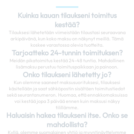
Kuinka kauan tilaukseni toimitus
kestää?
Tilauksesi lähetetään viimeistään tilaustasi seuraavana
arkipäivänä, kun koko maksu on näkynyt meillä. Tämä
koskee varastossa olevia tuotteita.
Tarjoatteko 24-tunnin toimituksen?
Meidän pikatoimitus kestää 24-48 tuntia. Mahdollinen
lisämaksu perustuu toimituspaikkaan ja painoon.
Onko tilaukseni lähetetty jo?
Kun olemme saaneet maksusuorituksesi, tilauksesi
käsitellään ja saat sähköpostin sisältäen toimitustiedot
sekä seurantanumeron. Huomaa, että ennakkomaksuissa
voi kestää jopa 3 päivää ennen kuin maksusi näkyy
tilillämme.
Haluaisin hakea tilaukseni itse. Onko se
mahdollista?
Kyllä, olemme suomalainen yhtiö ja myyntinäyttelymme