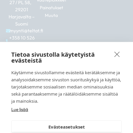
27 / PL 58,
Painatukset
29201
Muuta
Harjavalta –
Suomi
myynti@teltat.fi
+358 10 526
0422
F
I
L
Tietoa sivustolla käytetyistä
a
n
i
evästeistä
c
s
n
e
t
k
Käytämme sivustollamme evästeitä kerätäksemme ja
b
a
e
Katso myös:
analysoidaksemme sivuston suorituskykyä ja käyttöä,
o
g
d
markkina.net
o
r
i
tarjotaksemme sosiaalisen median ominaisuuksia
k
a
n
grillikeskus.fi
sekä parantaaksemme ja räätälöidäksemme sisältöä
m
vaunukeskus.fi
ja mainoksia.
Lue lisää
Evästeasetukset