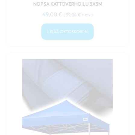
NOPSA KATTOVERHOILU 3X3M
49,00
€
(
39,04
€
+ alv )
LISÄÄ OSTOSKORIIN
Tällä
tuotteella
on
useampi
muunnelma.
Voit
tehdä
valinnat
tuotteen
sivulla.