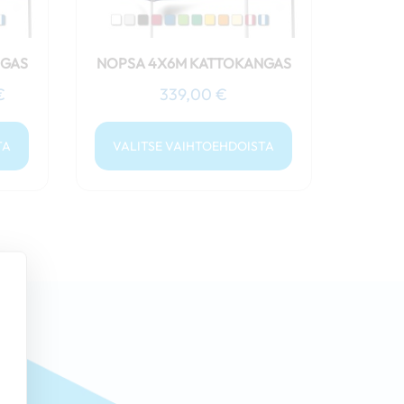
tuotteen
sivulla.
NGAS
NOPSA 4X6M KATTOKANGAS
€
339,00
€
TA
VALITSE VAIHTOEHDOISTA