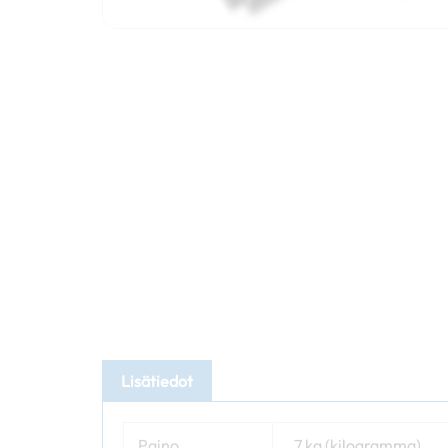
Lisätiedot
Paino
7 kg (kilogramma)