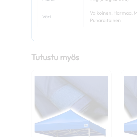
Valkoinen, Harmaa, Mu
Väri
Punaraitainen
Tutustu myös
Tällä
tuotteella
on
useampi
muunnelma.
Voit
tehdä
valinnat