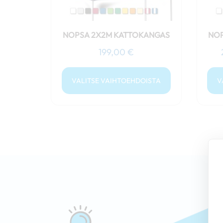
tuotteen
sivulla.
NOPSA 2X2M KATTOKANGAS
NOP
199,00
€
VALITSE VAIHTOEHDOISTA
V