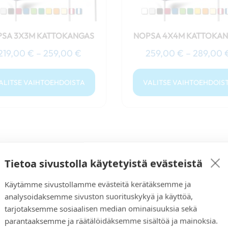
tuotteen
tuotteen
sivulla.
sivulla.
SA 3X3M KATTOKANGAS
NOPSA 4X4M KATTOKA
219,00
€
–
259,00
€
259,00
€
–
289,00
ALITSE VAIHTOEHDOISTA
VALITSE VAIHTOEHDOIS
Tietoa sivustolla käytetyistä evästeistä
Käytämme sivustollamme evästeitä kerätäksemme ja
analysoidaksemme sivuston suorituskykyä ja käyttöä,
tarjotaksemme sosiaalisen median ominaisuuksia sekä
parantaaksemme ja räätälöidäksemme sisältöä ja mainoksia.