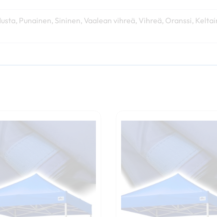
sta, Punainen, Sininen, Vaalean vihreä, Vihreä, Oranssi, Kelta
Hintaluokka:
Tällä
Tällä
219,00 €
tuotteella
tuotteella
-
on
on
259,00 €
useampi
useampi
muunnelma.
muunnelm
Voit
Voit
tehdä
tehdä
valinnat
valinnat