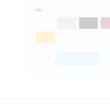
Nopsa
3x3m
Väri
Lippateltan
kattokangas
sis.
Seinän
kiin.
määrä
Lisää Ostoskoriin