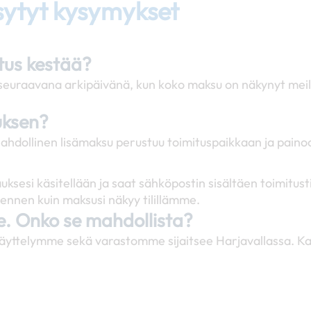
sytyt kysymykset
itus kestää?
si seuraavana arkipäivänä, kun koko maksu on näkynyt mei
uksen?
ahdollinen lisämaksu perustuu toimituspaikkaan ja paino
uksesi käsitellään ja saat sähköpostin sisältäen toimit
ennen kuin maksusi näkyy tilillämme.
se. Onko se mahdollista?
äyttelymme sekä varastomme sijaitsee Harjavallassa. Ka