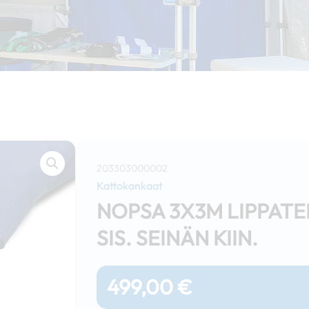
203303000002
Kattokankaat
NOPSA 3X3M LIPPAT
SIS. SEINÄN KIIN.
499,00
€