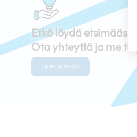
Etkö löydä etsimääs
Ota yhteyttä ja me tar
LÄHETÄ VIESTI