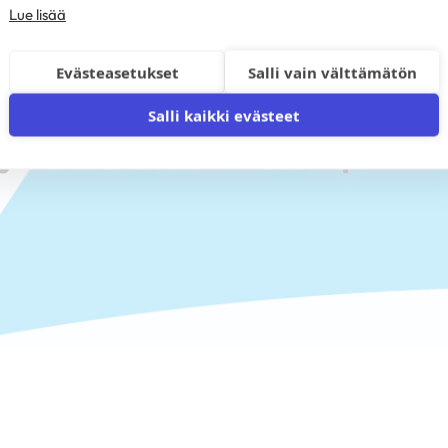
Lue lisää
Evästeasetukset
Salli vain välttämätön
i kaupastamme?
Salli kaikki evästeet
joamme ratkaisun tarpeisiisi