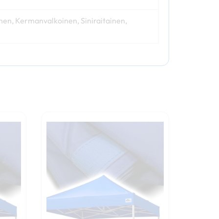
inen, Kermanvalkoinen, Siniraitainen,
Hintaluokka:
Tällä
259,00 €
tuotteella
-
on
289,00 €
useampi
a.
muunnelma.
Voit
tehdä
valinnat