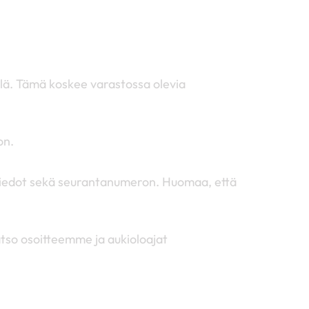
llä. Tämä koskee varastossa olevia
on.
ustiedot sekä seurantanumeron. Huomaa, että
tso osoitteemme ja aukioloajat