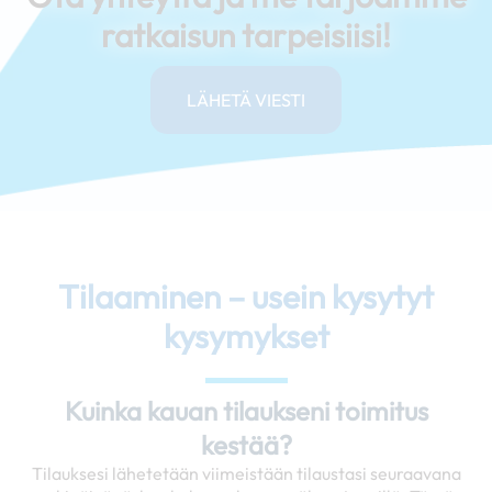
ratkaisun tarpeisiisi!
LÄHETÄ VIESTI
Tilaaminen – usein kysytyt
kysymykset
Kuinka kauan tilaukseni toimitus
kestää?
Tilauksesi lähetetään viimeistään tilaustasi seuraavana