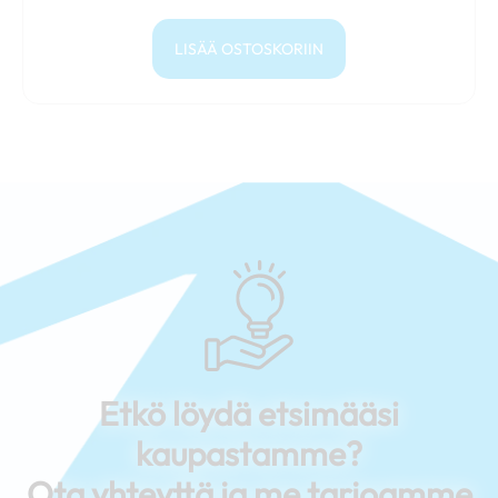
LISÄÄ OSTOSKORIIN
Etkö löydä etsimääsi
kaupastamme?
Ota yhteyttä ja me tarjoamme