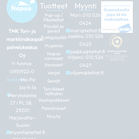
Tuotteet
Myynti
Mari:
010 526
Pop-up /
Pikateltat
0424
Pöydät ja
mari@teltat.fi
TMK Tori- ja
penkit
Jaakko:
010 526
Pukkipöydät
markkinakaupan
0425
Hygienia
palvelukeskus
jaakko@teltat.fi
Nopsa
Oy
Viljami:
010 526
varaosat
Y-tunnus:
Varaosat
0427
0951922-0
viljam@teltat.fi
Varjot
Avoinna:
Ma-Pe
Seinät
klo 9-16
Tarvikkeet
telttoihin
Merstolantie
Vaatepidikkeet
27 / PL 58,
Painatukset
29201
Muuta
Harjavalta –
Suomi
myynti@teltat.fi