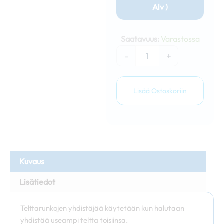
Alv )
Nopsa
telttarunkojen
Saatavuus:
Varastossa
yhdistäjä
50mm
-
+
määrä
Lisää Ostoskoriin
Kuvaus
Lisätiedot
Telttarunkojen yhdistäjää käytetään kun halutaan
yhdistää useampi teltta toisiinsa.