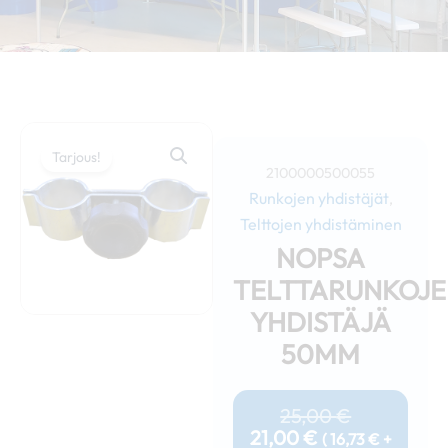
Tarjous!
2100000500055
Runkojen yhdistäjät
,
Telttojen yhdistäminen
NOPSA
TELTTARUNKOJ
YHDISTÄJÄ
50MM
Nykyinen
Alkuperäi
Hinta
Hinta
25,00
€
On:
Oli:
21,00
€
(
16,73
€
+
21,00 €.
25,00 €.