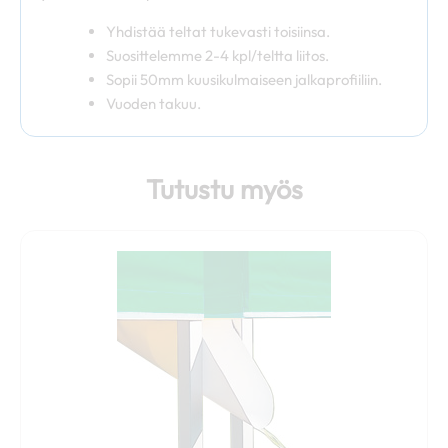
Yhdistää teltat tukevasti toisiinsa.
Suosittelemme 2-4 kpl/teltta liitos.
Sopii 50mm kuusikulmaiseen jalkaprofiiliin.
Vuoden takuu.
Tutustu myös