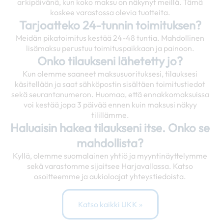
arkipäivänä, kun koko maksu on näkynyt meillä. Tämä
koskee varastossa olevia tuotteita.
Tarjoatteko 24-tunnin toimituksen?
Meidän pikatoimitus kestää 24-48 tuntia. Mahdollinen
lisämaksu perustuu toimituspaikkaan ja painoon.
Onko tilaukseni lähetetty jo?
Kun olemme saaneet maksusuorituksesi, tilauksesi
käsitellään ja saat sähköpostin sisältäen toimitustiedot
sekä seurantanumeron. Huomaa, että ennakkomaksuissa
voi kestää jopa 3 päivää ennen kuin maksusi näkyy
tilillämme.
Haluaisin hakea tilaukseni itse. Onko se
mahdollista?
Kyllä, olemme suomalainen yhtiö ja myyntinäyttelymme
sekä varastomme sijaitsee Harjavallassa. Katso
osoitteemme ja aukioloajat yhteystiedoista.
Katso kaikki UKK »