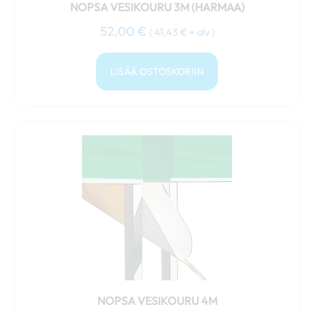
NOPSA VESIKOURU 3M (HARMAA)
52,00
€
(
41,43
€
+ alv )
LISÄÄ OSTOSKORIIN
Tällä
tuotteella
on
useampi
muunnelma.
Voit
tehdä
valinnat
tuotteen
sivulla.
NOPSA VESIKOURU 4M