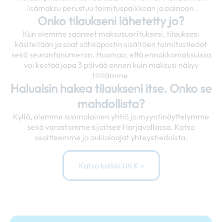
lisämaksu perustuu toimituspaikkaan ja painoon.
Onko tilaukseni lähetetty jo?
Kun olemme saaneet maksusuorituksesi, tilauksesi
käsitellään ja saat sähköpostin sisältäen toimitustiedot
sekä seurantanumeron. Huomaa, että ennakkomaksuissa
voi kestää jopa 3 päivää ennen kuin maksusi näkyy
tilillämme.
Haluaisin hakea tilaukseni itse. Onko se
mahdollista?
Kyllä, olemme suomalainen yhtiö ja myyntinäyttelymme
sekä varastomme sijaitsee Harjavallassa. Katso
osoitteemme ja aukioloajat yhteystiedoista.
Katso kaikki UKK »