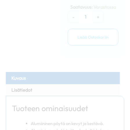
alumiininen
Saatavuus:
Varastossa
pöytä
määrä
-
+
Lisää Ostoskoriin
Kuvaus
Lisätiedot
Tuoteen ominaisuudet
Alumiininen pöytä on kevyt ja kestävä.