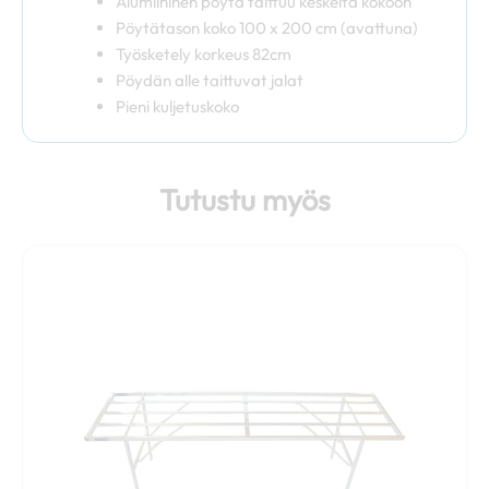
Alumiininen pöytä taittuu keskeltä kokoon
Pöytätason koko 100 x 200 cm (avattuna)
Työsketely korkeus 82cm
Pöydän alle taittuvat jalat
Pieni kuljetuskoko
Tutustu myös