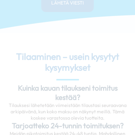
LÄHETÄ VIESTI
Tilaaminen – usein kysytyt
kysymykset
Kuinka kauan tilaukseni toimitus
kestää?
Tilauksesi lähetetään viimeistään tilaustasi seuraavana
arkipäivänä, kun koko maksu on näkynyt meillä. Tämä
koskee varastossa olevia tuotteita.
Tarjoatteko 24-tunnin toimituksen?
Meidän pikatoimitus kestää 24-48 tuntia. Mahdollinen