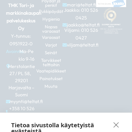
Pöydät ja
mari@teltat.fi
TMK Tori- ja
penkit
Jaakko:
010 526
Pukkipöydät
markkinakaupan
0425
Hygienia
palvelukeskus
jaakko@teltat.fi
Nopsa
Oy
Viljami:
010 526
varaosat
Y-tunnus:
Varaosat
0427
0951922-0
viljam@teltat.fi
Varjot
Avoinna:
Ma-Pe
Seinät
klo 9-16
Tarvikkeet
telttoihin
Merstolantie
Vaatepidikkeet
27 / PL 58,
Painatukset
29201
Muuta
Harjavalta –
Suomi
myynti@teltat.fi
+358 10 526
0422
F
I
L
Tietoa sivustolla käytetyistä
a
n
i
evästeistä