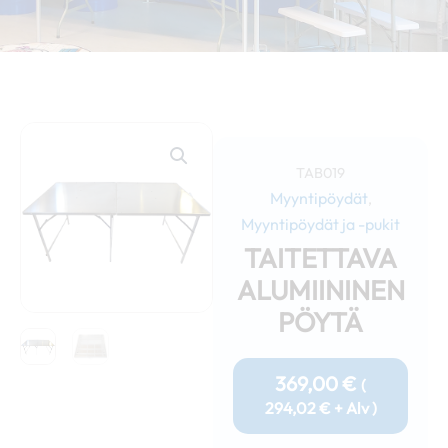
TAB019
Myyntipöydät
,
Myyntipöydät ja -pukit
TAITETTAVA
ALUMIININEN
PÖYTÄ
369,00
€
(
294,02
€
+ Alv )
Taitettava