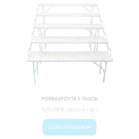
PORRASPÖYTÄ 5-TASOA
479,00
€
(
381,67
€
+ alv )
LISÄÄ OSTOSKORIIN