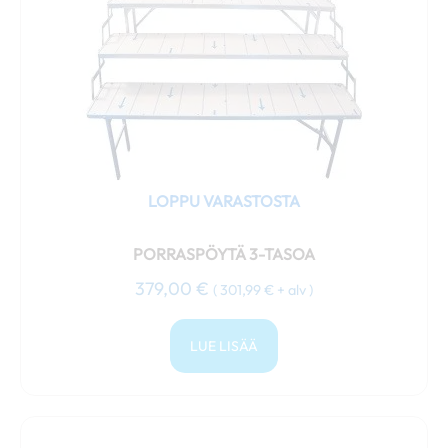
LOPPU VARASTOSTA
PORRASPÖYTÄ 3-TASOA
379,00
€
(
301,99
€
+ alv )
LUE LISÄÄ