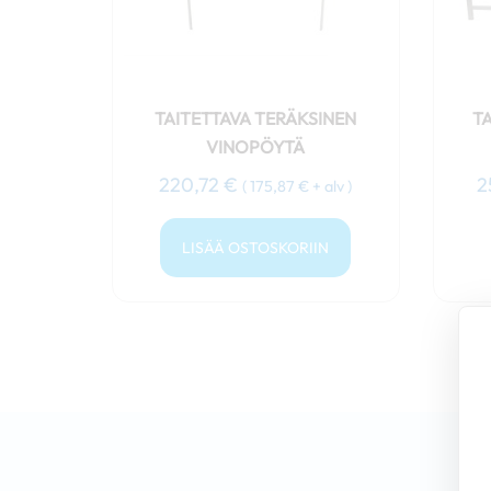
TAITETTAVA TERÄKSINEN
T
VINOPÖYTÄ
220,72
€
2
(
175,87
€
+ alv )
LISÄÄ OSTOSKORIIN