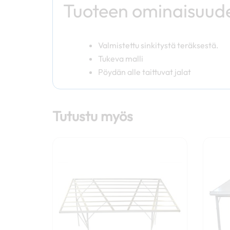
Tuoteen ominaisuud
Valmistettu sinkitystä teräksestä.
Tukeva malli
Pöydän alle taittuvat jalat
Tutustu myös