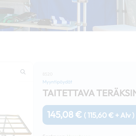
8520
Myyntipöydät
TAITETTAVA TERÄKSI
145,08
€
(
115,60
€
+ Alv )
Taitettava
teräksinen