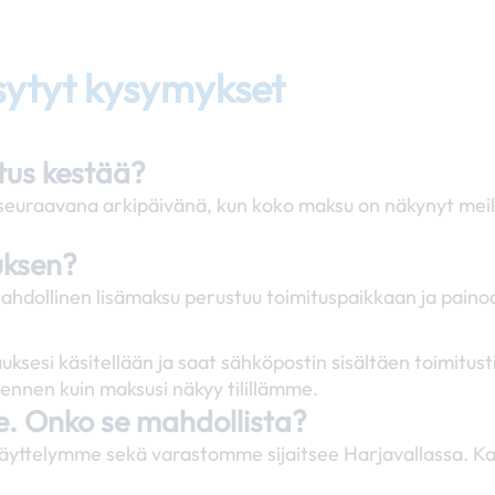
sytyt kysymykset
itus kestää?
si seuraavana arkipäivänä, kun koko maksu on näkynyt mei
uksen?
ahdollinen lisämaksu perustuu toimituspaikkaan ja paino
uksesi käsitellään ja saat sähköpostin sisältäen toimit
ennen kuin maksusi näkyy tilillämme.
se. Onko se mahdollista?
äyttelymme sekä varastomme sijaitsee Harjavallassa. Ka