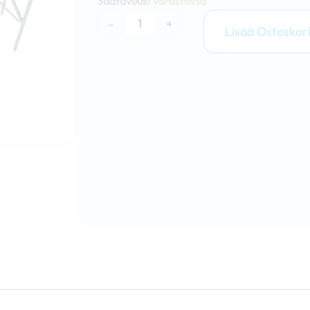
Saatavuus:
Varastossa
pöytä
-
+
määrä
Lisää Ostoskori