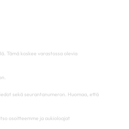
llä. Tämä koskee varastossa olevia
on.
ustiedot sekä seurantanumeron. Huomaa, että
tso osoitteemme ja aukioloajat