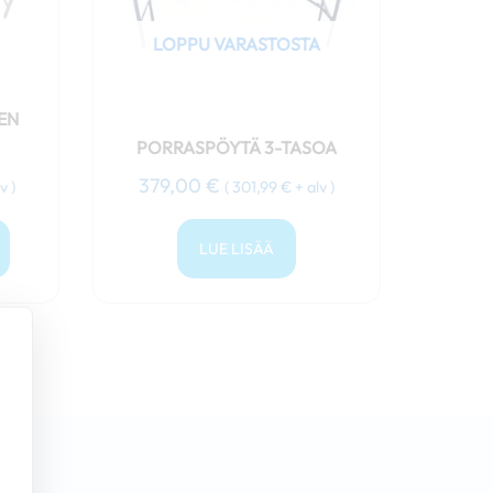
LOPPU VARASTOSTA
EN
PORRASPÖYTÄ 3-TASOA
379,00
€
v )
(
301,99
€
+ alv )
LUE LISÄÄ