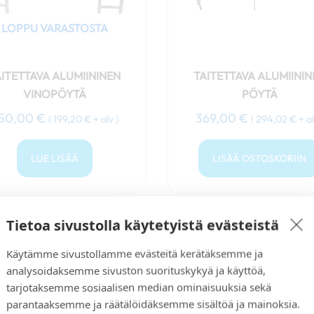
LOPPU VARASTOSTA
AITETTAVA ALUMIININEN
TAITETTAVA ALUMIININ
VINOPÖYTÄ
PÖYTÄ
50,00
€
369,00
€
(
199,20
€
+ alv )
(
294,02
€
+ al
LUE LISÄÄ
LISÄÄ OSTOSKORIIN
Tietoa sivustolla käytetyistä evästeistä
Käytämme sivustollamme evästeitä kerätäksemme ja
analysoidaksemme sivuston suorituskykyä ja käyttöä,
tarjotaksemme sosiaalisen median ominaisuuksia sekä
parantaaksemme ja räätälöidäksemme sisältöä ja mainoksia.