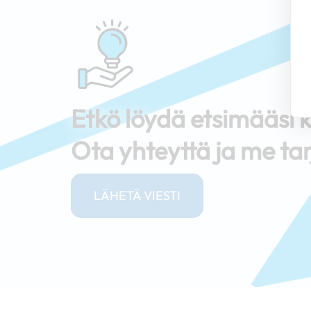
Etkö löydä etsimääs
Ota yhteyttä ja me tar
LÄHETÄ VIESTI