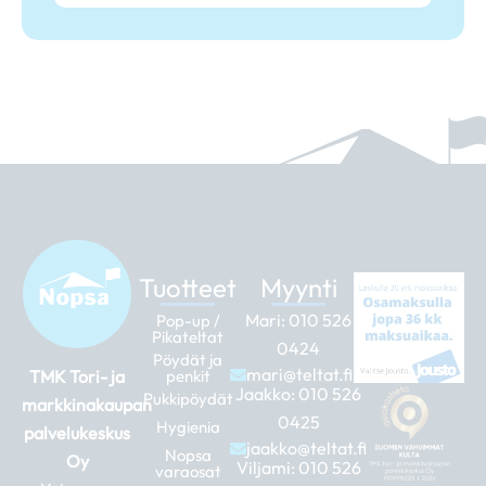
Tuotteet
Myynti
Mari:
010 526
Pop-up /
Pikateltat
0424
Pöydät ja
mari@teltat.fi
TMK Tori- ja
penkit
Jaakko:
010 526
Pukkipöydät
markkinakaupan
0425
Hygienia
palvelukeskus
jaakko@teltat.fi
Nopsa
Oy
Viljami:
010 526
varaosat