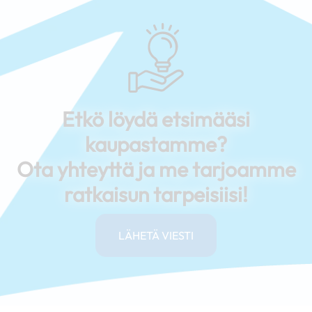
Etkö löydä etsimääsi
kaupastamme?
Ota yhteyttä ja me tarjoamme
ratkaisun tarpeisiisi!
LÄHETÄ VIESTI