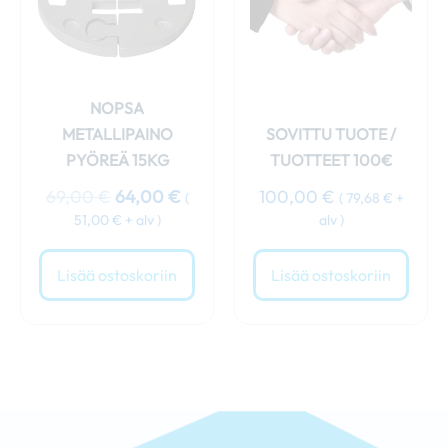
NOPSA
METALLIPAINO
SOVITTU TUOTE /
PYÖREÄ 15KG
TUOTTEET 100€
69,00
€
64,00
€
100,00
€
(
(
79,68
€
+
51,00
€
+ alv )
alv )
Lisää ostoskoriin
Lisää ostoskoriin