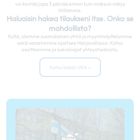
voi kestää jopa 3 päivää ennen kuin maksusi näkyy
tilillämme.
Haluaisin hakea tilaukseni itse. Onko se
mahdollista?
Kyllä, olemme suomalainen yhtiö ja myyntinäyttelymme
sekä varastomme sijaitsee Harjavallassa. Katso
osoitteemme ja aukioloajat yhteystiedoista.
Katso kaikki UKK »