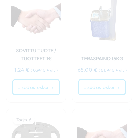
SOVITTU TUOTE /
TUOTTEET 1€
TERÄSPAINO 15KG
1,24
€
65,00
€
(
0,99
€
+ alv )
(
51,79
€
+ alv )
Lisää ostoskoriin
Lisää ostoskoriin
Alkuperäinen
Nykyinen
hinta
hinta
Tarjous!
oli:
on:
69,00 €.
64,00 €.