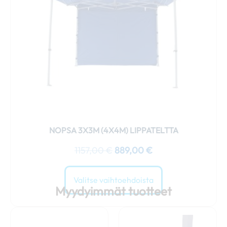
tehdä
valinnat
tuotteen
sivulla.
NOPSA 3X3M (4X4M) LIPPATELTTA
1157,00
€
889,00
€
Valitse vaihtoehdoista
Myydyimmät tuotteet