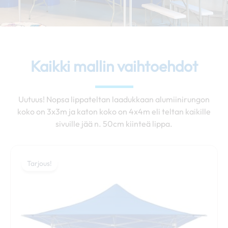
Kaikki mallin vaihtoehdot
Uutuus! Nopsa lippateltan laadukkaan alumiinirungon
koko on 3x3m ja katon koko on 4x4m eli teltan kaikille
sivuille jää n. 50cm kiinteä lippa.
Alkuperäinen
Nykyinen
Tällä
hinta
hinta
Tarjous!
tuotteella
oli:
on:
on
1157,00 €.
889,00 €.
useampi
muunnelma.
Voit