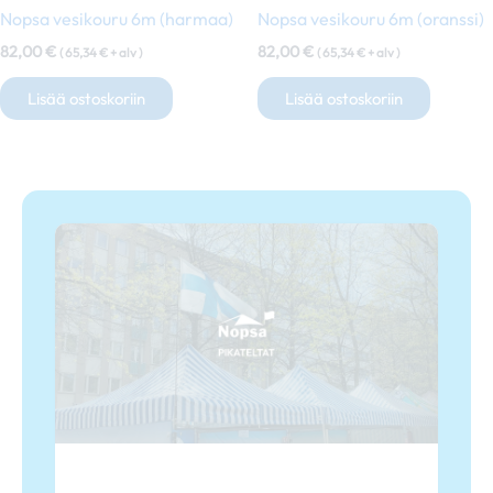
Nopsa vesikouru 6m (harmaa)
Nopsa vesikouru 6m (oranssi)
82,00
€
82,00
€
(
65,34
€
+ alv )
(
65,34
€
+ alv )
Lisää ostoskoriin
Lisää ostoskoriin