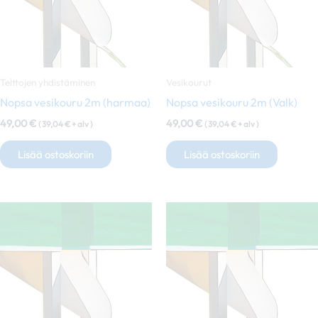
Telttojen yhdistäminen
Vesikourut
Nopsa vesikouru 2m (harmaa)
Nopsa vesikouru 2m (Valk)
49,00
€
49,00
€
(
39,04
€
+ alv )
(
39,04
€
+ alv )
Lisää ostoskoriin
Lisää ostoskoriin