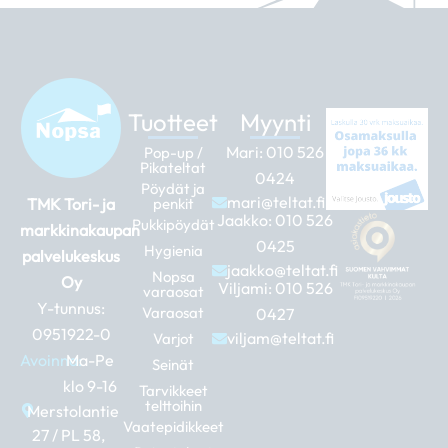
Tuotteet
Myynti
Mari:
010 526
Pop-up /
Pikateltat
0424
Pöydät ja
mari@teltat.fi
TMK Tori- ja
penkit
Jaakko:
010 526
Pukkipöydät
markkinakaupan
0425
Hygienia
palvelukeskus
jaakko@teltat.fi
Nopsa
Oy
Viljami:
010 526
varaosat
Y-tunnus:
Varaosat
0427
0951922-0
viljam@teltat.fi
Varjot
Avoinna:
Ma-Pe
Seinät
klo 9-16
Tarvikkeet
telttoihin
Merstolantie
Vaatepidikkeet
27 / PL 58,