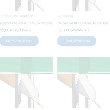
Telttojen yhdistäminen
Vesikourut
Nopsa vesikouru 3m (harmaa)
Nopsa vesikouru 3m (oranssi)
52,00
€
52,00
€
(
41,43
€
+ alv )
(
41,43
€
+ alv )
Lisää ostoskoriin
Lisää ostoskoriin
Tä
tu
on
us
mu
Vo
te
va