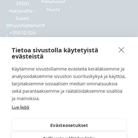
Painatukset
29201
Muuta
Harjavalta –
Suomi
myynti@teltat.fi
+358 10 526
0422
F
I
L
Tietoa sivustolla käytetyistä
a
n
i
evästeistä
c
s
n
e
t
k
Käytämme sivustollamme evästeitä kerätäksemme ja
b
a
e
Katso myös:
analysoidaksemme sivuston suorituskykyä ja käyttöä,
o
g
d
markkina.net
o
r
i
tarjotaksemme sosiaalisen median ominaisuuksia
k
a
n
grillikeskus.fi
sekä parantaaksemme ja räätälöidäksemme sisältöä
m
vaunukeskus.fi
ja mainoksia.
Lue lisää
Evästeasetukset
© 2026 teltat.fi – TMK Tori- ja markkinakaupan