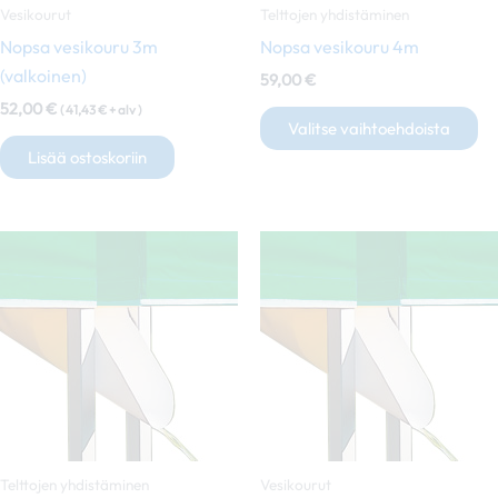
tu
Vesikourut
Telttojen yhdistäminen
siv
Nopsa vesikouru 3m
Nopsa vesikouru 4m
(valkoinen)
59,00
€
52,00
€
(
41,43
€
+ alv )
Valitse vaihtoehdoista
Lisää ostoskoriin
Telttojen yhdistäminen
Vesikourut