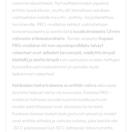
vaativiin olosuhteisiin. Nyt esittelemmekin ylpeänä
erittäin laadukkaan, mutta silti hinnaltaan edullisen
vaihtoehdon kaikille myynti-, esittely- tai juhlatelttaa
tarvitseville. PRO -malliston kehikot valmistetaan
korkeatasoisesta ja kestävästä
kuusikulmaisesta 1,8 mm
vahvasta erikoisalumiinista
. Tämän ansiosta
Nopsan
PRO-malliston 40 mm alumiiniprofiilista tehdyt
rakenteet ovat selkeästi kevyempiä, miellyttävämpiä
käsitellä ja kestävämpiä
kuin useimpien muiden telttojen
huomattavasti raskaammat ja samalla myös
heikommat rakenteet.
Kehikoiden haitarirakenne on erittäin vahva
eikä niissä
käytetä helposti särkyviä muoviosia. Kaikissa PRO -
malliston teltoissa kovalle kuormitukselle joutuvat
nivelet sekä liitososat ovat alumiinia tai terästä.
Kankaan kanssa kosketuksiin joutuvat pinnat ja nivelet
ovat erittäin sitkeää ja vahvaa nylonia, joka kestää niin
-30 C pakkasessa kuin 30 C helteessä rikkoutumatta.