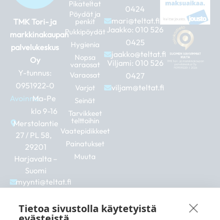
Pikateltat
0424
Pöydät ja
mari@teltat.fi
TMK Tori- ja
penkit
Jaakko:
010 526
Pukkipöydät
markkinakaupan
0425
Hygienia
palvelukeskus
jaakko@teltat.fi
Nopsa
Oy
Viljami:
010 526
varaosat
Y-tunnus:
Varaosat
0427
0951922-0
viljam@teltat.fi
Varjot
Avoinna:
Ma-Pe
Seinät
klo 9-16
Tarvikkeet
telttoihin
Merstolantie
Vaatepidikkeet
27 / PL 58,
Painatukset
29201
Muuta
Harjavalta –
Suomi
myynti@teltat.fi
+358 10 526
0422
Tietoa sivustolla käytetyistä
F
I
L
evästeistä