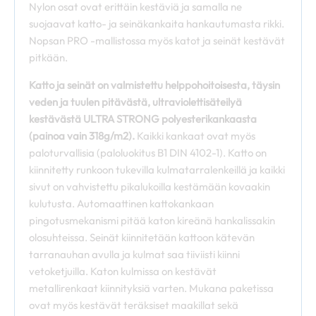
Nylon osat ovat erittäin kestäviä ja samalla ne
suojaavat katto- ja seinäkankaita hankautumasta rikki.
Nopsan PRO -mallistossa myös katot ja seinät kestävät
pitkään.
Katto ja seinät on valmistettu helppohoitoisesta, täysin
veden ja tuulen pitävästä, ultraviolettisäteilyä
kestävästä ULTRA STRONG polyesterikankaasta
(painoa vain 318g/m2).
Kaikki kankaat ovat myös
paloturvallisia (paloluokitus B1 DIN 4102-1). Katto on
kiinnitetty runkoon tukevilla kulmatarralenkeillä ja kaikki
sivut on vahvistettu pikalukoilla kestämään kovaakin
kulutusta. Automaattinen kattokankaan
pingotusmekanismi pitää katon kireänä hankalissakin
olosuhteissa. Seinät kiinnitetään kattoon kätevän
tarranauhan avulla ja kulmat saa tiiviisti kiinni
vetoketjuilla. Katon kulmissa on kestävät
metallirenkaat kiinnityksiä varten. Mukana paketissa
ovat myös kestävät teräksiset maakillat sekä