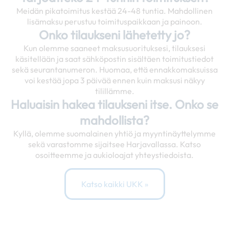
Meidän pikatoimitus kestää 24-48 tuntia. Mahdollinen
lisämaksu perustuu toimituspaikkaan ja painoon.
Onko tilaukseni lähetetty jo?
Kun olemme saaneet maksusuorituksesi, tilauksesi
käsitellään ja saat sähköpostin sisältäen toimitustiedot
sekä seurantanumeron. Huomaa, että ennakkomaksuissa
voi kestää jopa 3 päivää ennen kuin maksusi näkyy
tilillämme.
Haluaisin hakea tilaukseni itse. Onko se
mahdollista?
Kyllä, olemme suomalainen yhtiö ja myyntinäyttelymme
sekä varastomme sijaitsee Harjavallassa. Katso
osoitteemme ja aukioloajat yhteystiedoista.
Katso kaikki UKK »