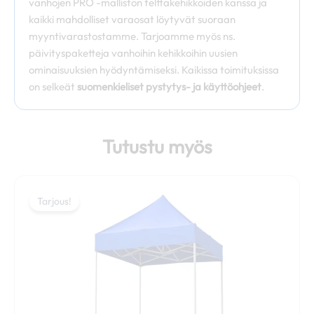
vanhojen PRO -malliston telttakehikkoiden kanssa ja
kaikki mahdolliset varaosat löytyvät suoraan
myyntivarastostamme. Tarjoamme myös ns.
päivityspaketteja vanhoihin kehikkoihin uusien
ominaisuuksien hyödyntämiseksi. Kaikissa toimituksissa
on selkeät
suomenkieliset pystytys- ja käyttöohjeet
.
Tutustu myös
Hintaluokka:
Tällä
549,00 €
Tarjous!
Tarjous!
tuotteella
-
on
569,00 €
useampi
muunnelma.
Voit
tehdä
valinnat