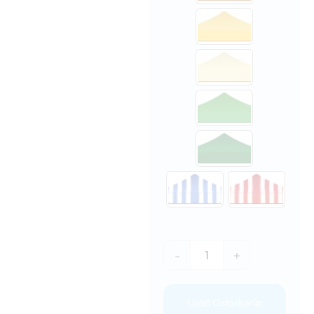
-
+
Lisää Ostoskoriin