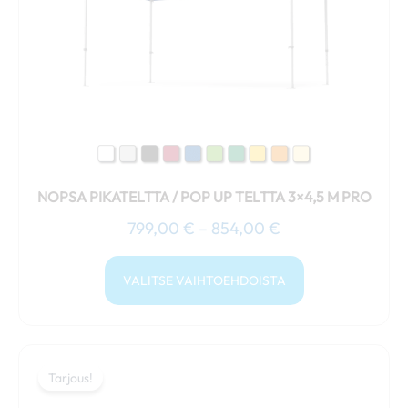
Voit
tehdä
valinnat
tuotteen
sivulla.
NOPSA PIKATELTTA / POP UP TELTTA 3×4,5 M PRO
799,00
€
–
854,00
€
VALITSE VAIHTOEHDOISTA
Hintaluokka:
Tällä
1099,00 €
Tarjous!
Tarjous!
tuotteella
-
on