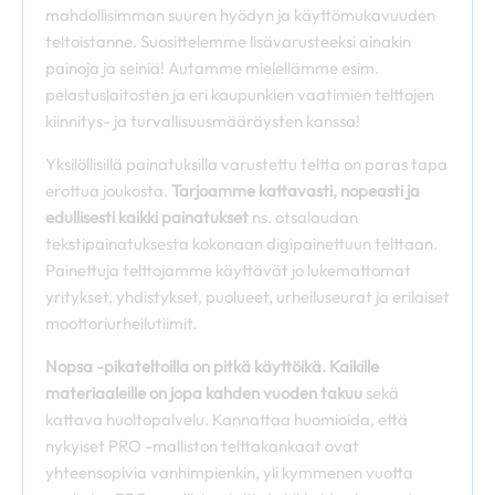
mahdollisimman suuren hyödyn ja käyttömukavuuden
teltoistanne. Suosittelemme lisävarusteeksi ainakin
painoja ja seiniä! Autamme mielellämme esim.
pelastuslaitosten ja eri kaupunkien vaatimien telttojen
kiinnitys- ja turvallisuusmääräysten kanssa!
Yksilöllisillä painatuksilla varustettu teltta on paras tapa
erottua joukosta.
Tarjoamme kattavasti, nopeasti ja
edullisesti kaikki painatukset
ns. otsalaudan
tekstipainatuksesta kokonaan digipainettuun telttaan.
Painettuja telttojamme käyttävät jo lukemattomat
yritykset, yhdistykset, puolueet, urheiluseurat ja erilaiset
moottoriurheilutiimit.
Nopsa -pikateltoilla on pitkä käyttöikä. Kaikille
materiaaleille on jopa kahden vuoden takuu
sekä
kattava huoltopalvelu. Kannattaa huomioida, että
nykyiset PRO -malliston telttakankaat ovat
yhteensopivia vanhimpienkin, yli kymmenen vuotta