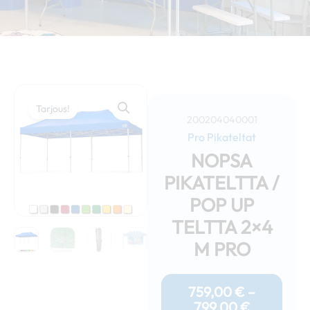
Tarjous!
200204040001
Pro Pikateltat
NOPSA
PIKATELTTA /
POP UP
TELTTA 2×4
M PRO
Hintaluok
759,00 €
759,00
€
–
-
799,00
€