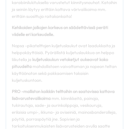
karabiinilukituksella varustetut kiinnitysnauhat. Katoihin
ja seiniin löytyy erittäin kattava värivalikoima mm.
erittäin suosittuja raitakankaita!
Kehikoiden jalkojen korkeus on säädettävissä peräti
viidelle eri korkeudelle.
Nopsa -pikatelttojen kuljetuslaukut ovat laadukkaita ja
helppokäyttöisiä. Pyörällistä kuljetuslaukkua on helppo
liikutella ja
kuljetuslaukun vetoketjut aukeavat koko
pituudelta
mahdollistaen vaivattoman ja nopean teltan
käyttöönoton sekä pakkaamisen takaisin
kuljetuskuntoon.
PRO -malliston kaikkiin telttoihin on saatavissa kattava
lisävarustevalikoima
mm. kiinnikkeitä, painoja,
tukirautoja, sade- ja aurinkolippoja, vesikouruja,
erilaisia umpi-, ikkuna- ja oviseiniä, mainosbanderolleja,
pöytiä, porraspöytiä jne. Sopivien ja
tarkoituksenmukaisten lisävarusteiden avulla saatte