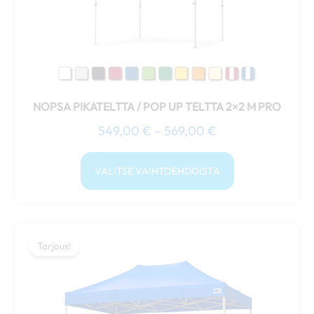
tuotteen
sivulla.
NOPSA PIKATELTTA / POP UP TELTTA 2×2 M PRO
549,00
€
–
569,00
€
VALITSE VAIHTOEHDOISTA
Hintaluokka:
Tällä
799,00 €
Tarjous!
Tarjous!
tuotteella
-
on
854,00 €
useampi
muunnelma.