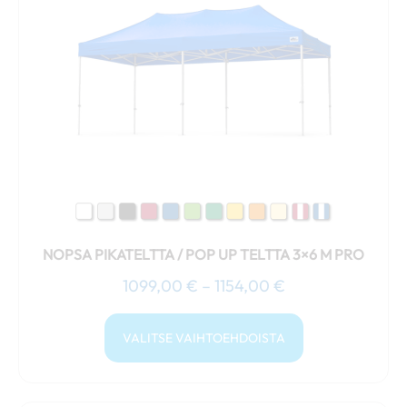
1154,00 €
useampi
muunnelma.
Voit
tehdä
valinnat
tuotteen
sivulla.
NOPSA PIKATELTTA / POP UP TELTTA 3×6 M PRO
1099,00
€
–
1154,00
€
VALITSE VAIHTOEHDOISTA