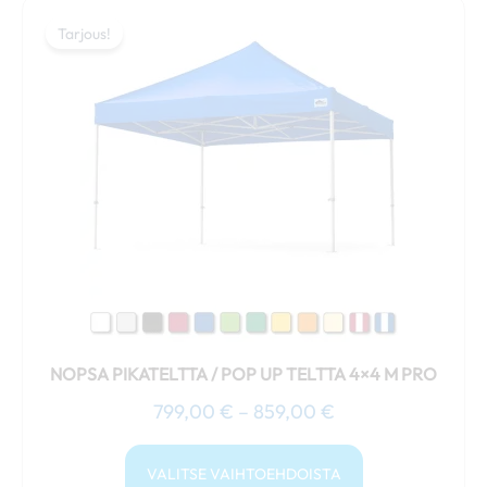
Hintaluokka:
Tällä
799,00 €
Tarjous!
Tarjous!
tuotteella
-
on
859,00 €
useampi
muunnelma.
Voit
tehdä
valinnat
tuotteen
sivulla.
NOPSA PIKATELTTA / POP UP TELTTA 4×4 M PRO
799,00
€
–
859,00
€
VALITSE VAIHTOEHDOISTA