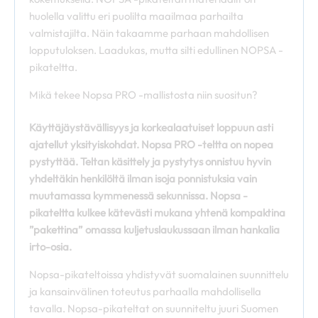
huolella valittu eri puolilta maailmaa parhailta
valmistajilta. Näin takaamme parhaan mahdollisen
lopputuloksen. Laadukas, mutta silti edullinen NOPSA -
pikateltta.
Mikä tekee Nopsa PRO -mallistosta niin suositun?
Käyttäjäystävällisyys ja korkealaatuiset loppuun asti
ajatellut yksityiskohdat. Nopsa PRO -teltta on
n
opea
pystyttää. Teltan käsittely ja pystytys onnistuu hyvin
yhdeltäkin henkilöltä ilman isoja ponnistuksia vain
muutamassa kymmenessä sekunnissa. Nopsa -
pikateltta kulkee kätevästi mukana yhtenä kompaktina
”pakettina” omassa kuljetuslaukussaan ilman hankalia
irto-osia.
Nopsa-pikateltoissa yhdistyvät suomalainen suunnittelu
ja kansainvälinen toteutus parhaalla mahdollisella
tavalla. Nopsa-pikateltat on suunniteltu juuri Suomen