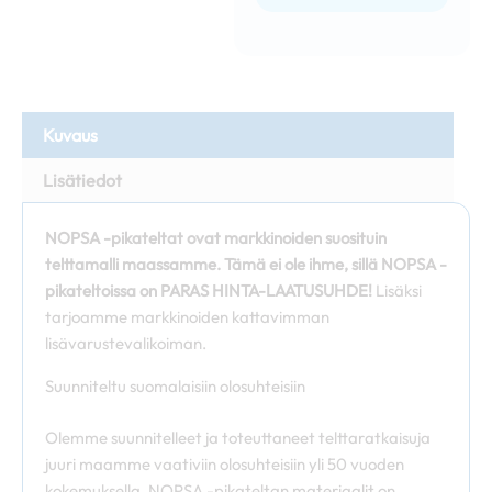
Kuvaus
Lisätiedot
NOPSA -pikateltat ovat markkinoiden suosituin
telttamalli maassamme. Tämä ei ole ihme, sillä NOPSA -
pikateltoissa on PARAS HINTA-LAATUSUHDE!
Lisäksi
tarjoamme markkinoiden kattavimman
lisävarustevalikoiman.
Suunniteltu suomalaisiin olosuhteisiin
Olemme suunnitelleet ja toteuttaneet telttaratkaisuja
juuri maamme vaativiin olosuhteisiin yli 50 vuoden
kokemuksella. NOPSA -pikateltan materiaalit on