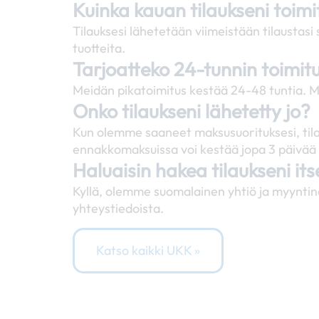
Kuinka kauan tilaukseni toim
Tilauksesi lähetetään viimeistään tilausta
tuotteita.
Tarjoatteko 24-tunnin toimit
Meidän pikatoimitus kestää 24-48 tuntia. M
Onko tilaukseni lähetetty jo?
Kun olemme saaneet maksusuorituksesi, tila
ennakkomaksuissa voi kestää jopa 3 päivää 
Haluaisin hakea tilaukseni it
Kyllä, olemme suomalainen yhtiö ja myyntin
yhteystiedoista.
Katso kaikki UKK »