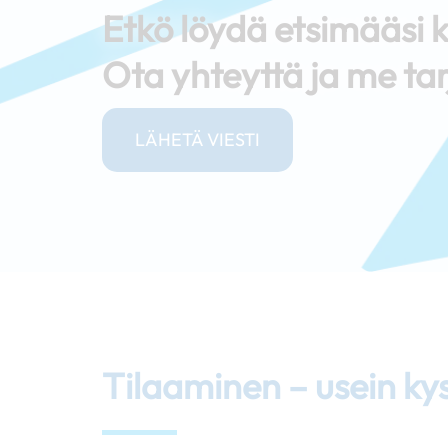
Etkö löydä etsimääs
Ota yhteyttä ja me tar
LÄHETÄ VIESTI
Tilaaminen – usein ky