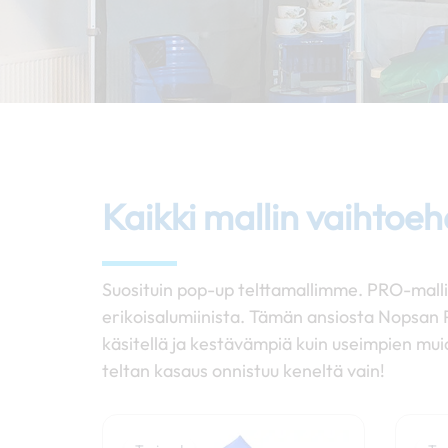
Kaikki mallin vaihtoe
Suosituin pop-up telttamallimme. PRO-malli
erikoisalumiinista. Tämän ansiosta Nopsan 
käsitellä ja kestävämpiä kuin useimpien m
teltan kasaus onnistuu keneltä vain!
Hintaluokka:
Tällä