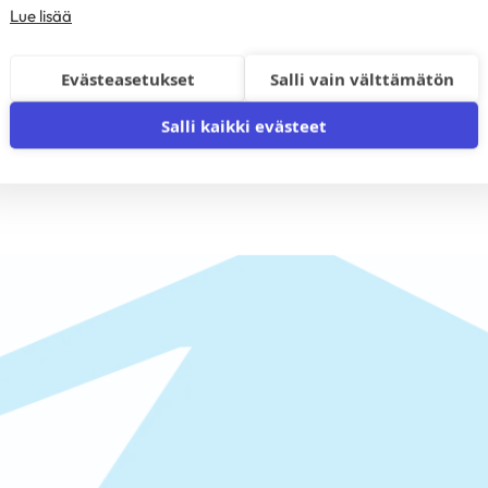
65,00
€
(
51,79
€
+ alv )
)
Lue lisää
Lisää ostoskoriin
Lisää ostoskoriin
Evästeasetukset
Salli vain välttämätön
Salli kaikki evästeet