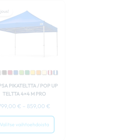
Hintaluokka:
Tällä
799,00 €
jous!
tuotteella
-
on
859,00 €
useampi
muunnelma.
Voit
tehdä
valinnat
tuotteen
sivulla.
SA PIKATELTTA / POP UP
TELTTA 4×4 M PRO
799,00
€
–
859,00
€
Valitse vaihtoehdoista