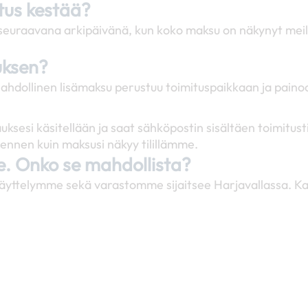
itus kestää?
si seuraavana arkipäivänä, kun koko maksu on näkynyt mei
uksen?
ahdollinen lisämaksu perustuu toimituspaikkaan ja paino
uksesi käsitellään ja saat sähköpostin sisältäen toimit
ennen kuin maksusi näkyy tilillämme.
se. Onko se mahdollista?
äyttelymme sekä varastomme sijaitsee Harjavallassa. Ka