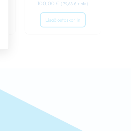
100,00
€
(
79,68
€
+ alv )
Lisää ostoskoriin