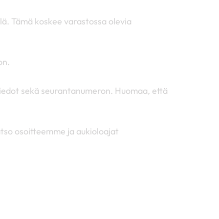
llä. Tämä koskee varastossa olevia
on.
ustiedot sekä seurantanumeron. Huomaa, että
tso osoitteemme ja aukioloajat