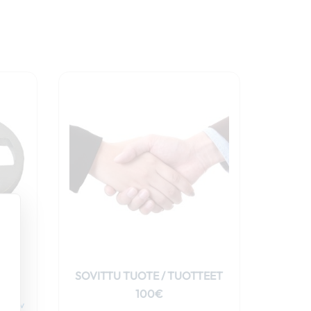
en
€.
O
SOVITTU TUOTE / TUOTTEET
100€
€
+ alv