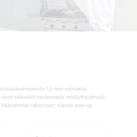
tä kuusikulmaisesta 1,8 mm vahvasta
t ovat selkeästi kevyempiä, miellyttävämpiä
yös heikommat rakenteet: tämän pop-up
Hintaluokka:
Hintaluokka:
Tällä
Tällä