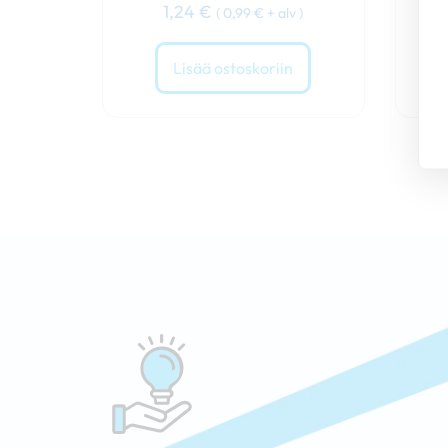
1,24
€
(
0,99
€
+ alv )
Lisää ostoskoriin