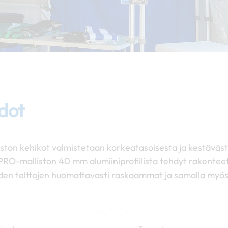
hdot
ston kehikot valmistetaan korkeatasoisesta ja kestäväs
PRO-malliston 40 mm alumiiniprofiilista tehdyt rakentee
uiden telttojen huomattavasti raskaammat ja samalla m
Hintaluokka:
Tällä