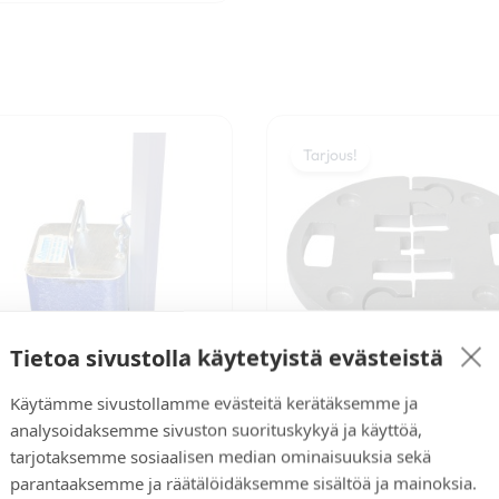
Alkuperäinen
Nykyin
hinta
hinta
Tarjous!
oli:
on:
69,00 €.
64,00 
Tietoa sivustolla käytetyistä evästeistä
Käytämme sivustollamme evästeitä kerätäksemme ja
NOPSA METALLIPAIN
analysoidaksemme sivuston suorituskykyä ja käyttöä,
PYÖREÄ 15KG
tarjotaksemme sosiaalisen median ominaisuuksia sekä
TERÄSPAINO 15KG
parantaaksemme ja räätälöidäksemme sisältöä ja mainoksia.
69,00
€
64,00
€
(
51,00