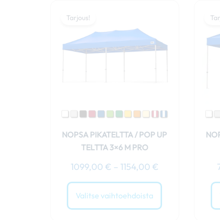
Hintaluokka:
Tällä
1099,00 €
Tarjous!
Tar
tuotteella
-
on
1154,00 €
useampi
muunnelma.
Voit
tehdä
valinnat
tuotteen
sivulla.
NOPSA PIKATELTTA / POP UP
NOP
TELTTA 3×6 M PRO
1099,00
€
–
1154,00
€
Valitse vaihtoehdoista