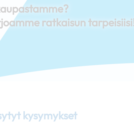
i kaupastamme?
joamme ratkaisun tarpeisiisi
sytyt kysymykset