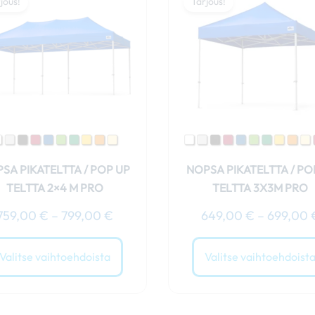
759,00 €
jous!
Tarjous!
tuotteella
-
on
799,00 €
useampi
muunnelma.
Voit
tehdä
valinnat
tuotteen
sivulla.
SA PIKATELTTA / POP UP
NOPSA PIKATELTTA / P
TELTTA 2×4 M PRO
TELTTA 3X3M PRO
759,00
€
–
799,00
€
649,00
€
–
699,00
Valitse vaihtoehdoista
Valitse vaihtoehdoist