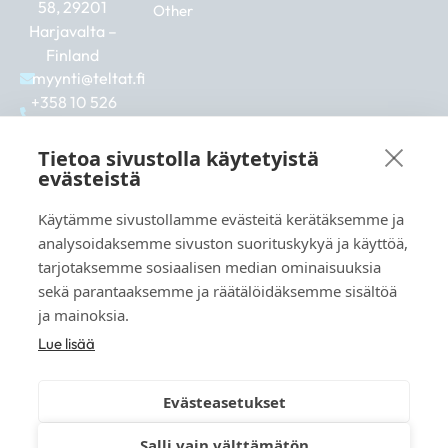
58, 29201
Other
Harjavalta –
Finland
myynti@teltat.fi
+358 10 526
0422
F
I
L
Tietoa sivustolla käytetyistä
a
n
i
evästeistä
c
s
n
e
t
k
Käytämme sivustollamme evästeitä kerätäksemme ja
b
a
e
See also:
analysoidaksemme sivuston suorituskykyä ja käyttöä,
o
g
d
markkina.net
o
r
i
tarjotaksemme sosiaalisen median ominaisuuksia
k
a
n
grillikeskus.fi
sekä parantaaksemme ja räätälöidäksemme sisältöä
m
vaunukeskus.fi
ja mainoksia.
Lue lisää
Evästeasetukset
© 2026 teltat.fi – TMK Tori- ja markkinakaupan
Salli vain välttämätön