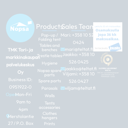
Products
Sales Team
Mari:
+358 10 526
Pop-up /
Folding tent
0424
Tables and
mari@teltat.fi
TMK Tori- ja
benches
Jaakko:
+358 10
Trestle tables
markkinakaupan
526 0425
Hygiene
palvelukeskus
jaakko@teltat.fi
Nopsa spare
Oy
Viljami:
+358 10
parts
Business ID:
Spare parts
526 0427
0951922-0
viljam@teltat.fi
Parasols
Open:
Mon-Fri
Walls
9am to
Tents
accessories
4pm
Clothes
Merstolantie
hangers
27 / P.O. Box
Prints