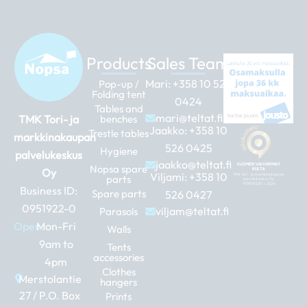
Products
Sales Team
Mari:
+358 10 526
Pop-up /
Folding tent
0424
Tables and
mari@teltat.fi
TMK Tori- ja
benches
Jaakko:
+358 10
Trestle tables
markkinakaupan
526 0425
Hygiene
palvelukeskus
jaakko@teltat.fi
Nopsa spare
Oy
Viljami:
+358 10
parts
Business ID:
Spare parts
526 0427
0951922-0
viljam@teltat.fi
Parasols
Open:
Mon-Fri
Walls
9am to
Tents
accessories
4pm
Clothes
Merstolantie
hangers
27 / P.O. Box
Prints