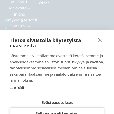
58, 29201
Other
Harjavalta –
Finland
myynti@teltat.fi
+358 10 526
0422
F
I
L
Tietoa sivustolla käytetyistä
a
n
i
evästeistä
c
s
n
e
t
k
Käytämme sivustollamme evästeitä kerätäksemme ja
b
a
e
See also:
analysoidaksemme sivuston suorituskykyä ja käyttöä,
o
g
d
markkina.net
o
r
i
tarjotaksemme sosiaalisen median ominaisuuksia
k
a
n
grillikeskus.fi
sekä parantaaksemme ja räätälöidäksemme sisältöä
m
vaunukeskus.fi
ja mainoksia.
Lue lisää
Evästeasetukset
© 2026 teltat.fi – TMK Tori- ja markkinakaupan
Salli vain välttämätön