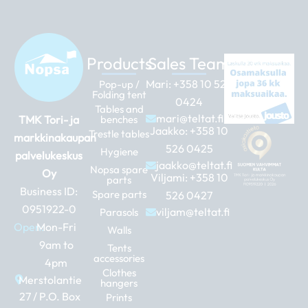
Products
Sales Team
Mari:
+358 10 526
Pop-up /
Folding tent
0424
Tables and
mari@teltat.fi
TMK Tori- ja
benches
Jaakko:
+358 10
Trestle tables
markkinakaupan
526 0425
Hygiene
palvelukeskus
jaakko@teltat.fi
Nopsa spare
Oy
Viljami:
+358 10
parts
Business ID:
Spare parts
526 0427
0951922-0
viljam@teltat.fi
Parasols
Open:
Mon-Fri
Walls
9am to
Tents
accessories
4pm
Clothes
Merstolantie
hangers
27 / P.O. Box
Prints