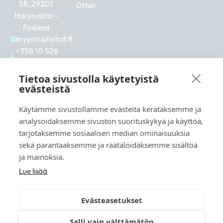
58, 29201
Other
Harjavalta –
Finland
myynti@teltat.fi
+358 10 526
0422
F
I
L
Tietoa sivustolla käytetyistä
a
n
i
evästeistä
c
s
n
e
t
k
Käytämme sivustollamme evästeitä kerätäksemme ja
b
a
e
See also:
analysoidaksemme sivuston suorituskykyä ja käyttöä,
o
g
d
markkina.net
o
r
i
tarjotaksemme sosiaalisen median ominaisuuksia
k
a
n
grillikeskus.fi
sekä parantaaksemme ja räätälöidäksemme sisältöä
m
vaunukeskus.fi
ja mainoksia.
Lue lisää
Evästeasetukset
© 2026 teltat.fi – TMK Tori- ja markkinakaupan
Salli vain välttämätön