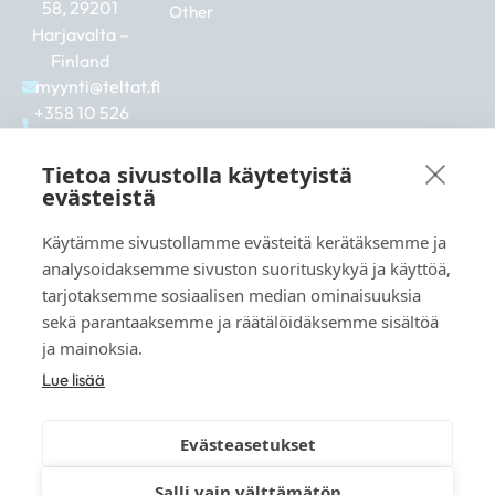
58, 29201
Other
Harjavalta –
Finland
myynti@teltat.fi
+358 10 526
0422
F
I
L
Tietoa sivustolla käytetyistä
a
n
i
evästeistä
c
s
n
e
t
k
Käytämme sivustollamme evästeitä kerätäksemme ja
b
a
e
See also:
analysoidaksemme sivuston suorituskykyä ja käyttöä,
o
g
d
markkina.net
o
r
i
tarjotaksemme sosiaalisen median ominaisuuksia
k
a
n
grillikeskus.fi
sekä parantaaksemme ja räätälöidäksemme sisältöä
m
vaunukeskus.fi
ja mainoksia.
Lue lisää
Evästeasetukset
© 2026 teltat.fi – TMK Tori- ja markkinakaupan
Salli vain välttämätön