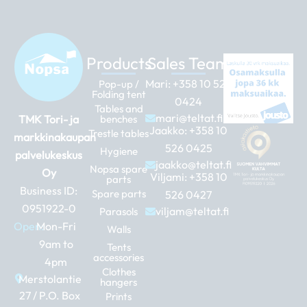
Products
Sales Team
Mari:
+358 10 526
Pop-up /
Folding tent
0424
Tables and
mari@teltat.fi
TMK Tori- ja
benches
Jaakko:
+358 10
Trestle tables
markkinakaupan
526 0425
Hygiene
palvelukeskus
jaakko@teltat.fi
Nopsa spare
Oy
Viljami:
+358 10
parts
Business ID:
Spare parts
526 0427
0951922-0
viljam@teltat.fi
Parasols
Open:
Mon-Fri
Walls
9am to
Tents
accessories
4pm
Clothes
Merstolantie
hangers
27 / P.O. Box
Prints