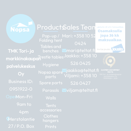
Products
Sales Team
Mari:
+358 10 526
Pop-up /
Folding tent
0424
Tables and
mari@teltat.fi
TMK Tori- ja
benches
Jaakko:
+358 10
Trestle tables
markkinakaupan
526 0425
Hygiene
palvelukeskus
jaakko@teltat.fi
Nopsa spare
Oy
Viljami:
+358 10
parts
Business ID:
Spare parts
526 0427
0951922-0
viljam@teltat.fi
Parasols
Open:
Mon-Fri
Walls
9am to
Tents
accessories
4pm
Clothes
Merstolantie
hangers
27 / P.O. Box
Prints