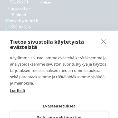
58, 29201
Other
Harjavalta –
Finland
myynti@teltat.fi
+358 10 526
0422
F
I
L
Tietoa sivustolla käytetyistä
a
n
i
evästeistä
c
s
n
e
t
k
Käytämme sivustollamme evästeitä kerätäksemme ja
b
a
e
See also:
analysoidaksemme sivuston suorituskykyä ja käyttöä,
o
g
d
markkina.net
o
r
i
tarjotaksemme sosiaalisen median ominaisuuksia
k
a
n
grillikeskus.fi
sekä parantaaksemme ja räätälöidäksemme sisältöä
m
vaunukeskus.fi
ja mainoksia.
Lue lisää
Evästeasetukset
© 2026 teltat.fi – TMK Tori- ja markkinakaupan
Salli vain välttämätön