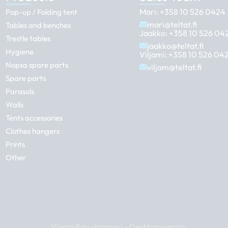
Mari:
+358 10 526 0424
Pop-up / Folding tent
mari@teltat.fi
Tables and benches
Jaakko:
+358 10 526 04
Trestle tables
jaakko@teltat.fi
Hygiene
Viljami:
+358 10 526 04
Nopsa spare parts
viljam@teltat.fi
Spare parts
Parasols
Walls
Tents accessories
Clothes hangers
Prints
Other