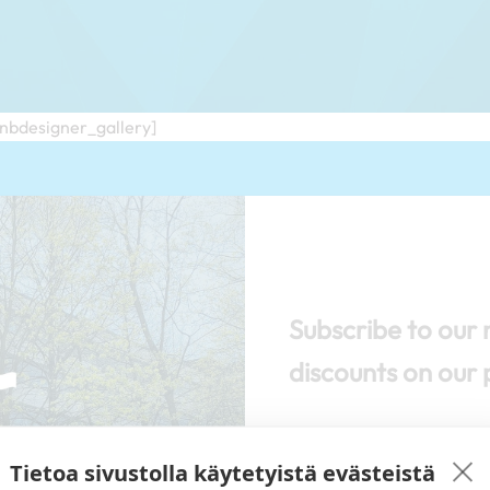
/nbdesigner_gallery]
Subscribe to our 
discounts on our 
Tietoa sivustolla käytetyistä evästeistä