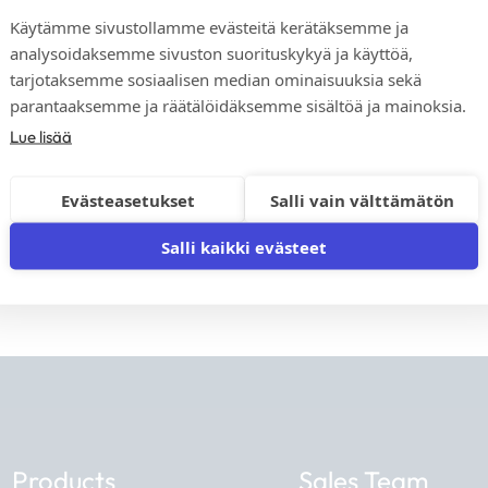
Käytämme sivustollamme evästeitä kerätäksemme ja
analysoidaksemme sivuston suorituskykyä ja käyttöä,
We respect your privacy. You 
tarjotaksemme sosiaalisen median ominaisuuksia sekä
parantaaksemme ja räätälöidäksemme sisältöä ja mainoksia.
Lue lisää
Evästeasetukset
Salli vain välttämätön
Salli kaikki evästeet
Products
Sales Team