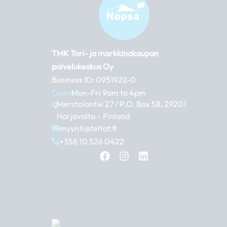
TMK Tori- ja markkinakaupan
palvelukeskus Oy
Business ID: 0951922-0
Open:
Mon-Fri 9am to 4pm
Merstolantie 27 / P.O. Box 58, 29201
Harjavalta – Finland
myynti@teltat.fi
+358 10 526 0422
F
I
L
a
n
i
c
s
n
e
t
k
b
a
e
o
g
d
o
r
i
k
a
n