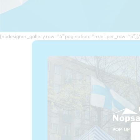
[nbdesigner_gallery row=”6″ pagination=”true” per_row=”5″][