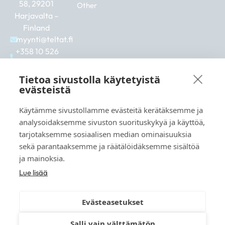
58, 29201
Other
Harjavalta –
Finland
myynti@teltat.fi
+358 10 526
0422
F
I
L
Tietoa sivustolla käytetyistä
a
n
i
evästeistä
c
s
n
e
t
k
Käytämme sivustollamme evästeitä kerätäksemme ja
b
a
e
See also:
analysoidaksemme sivuston suorituskykyä ja käyttöä,
o
g
d
markkina.net
o
r
i
tarjotaksemme sosiaalisen median ominaisuuksia
k
a
n
grillikeskus.fi
sekä parantaaksemme ja räätälöidäksemme sisältöä
m
vaunukeskus.fi
ja mainoksia.
Lue lisää
Evästeasetukset
© 2026 teltat.fi – TMK Tori- ja markkinakaupan
Salli vain välttämätön