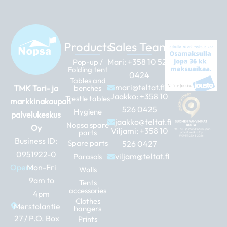
Products
Sales Team
Mari:
+358 10 526
Pop-up /
Folding tent
0424
Tables and
mari@teltat.fi
TMK Tori- ja
benches
Jaakko:
+358 10
Trestle tables
markkinakaupan
526 0425
Hygiene
palvelukeskus
jaakko@teltat.fi
Nopsa spare
Oy
Viljami:
+358 10
parts
Business ID:
Spare parts
526 0427
0951922-0
viljam@teltat.fi
Parasols
Open:
Mon-Fri
Walls
9am to
Tents
accessories
4pm
Clothes
Merstolantie
hangers
27 / P.O. Box
Prints