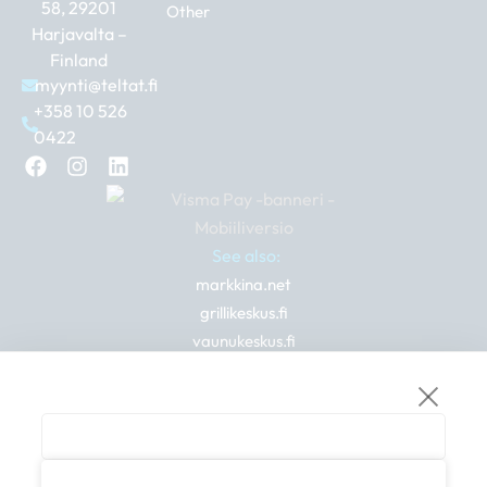
58, 29201
Other
Harjavalta –
Finland
myynti@teltat.fi
+358 10 526
0422
F
I
L
a
n
i
c
s
n
e
t
k
b
a
e
See also:
o
g
d
markkina.net
o
r
i
k
a
n
grillikeskus.fi
m
vaunukeskus.fi
© 2026 teltat.fi – TMK Tori- ja markkinakaupan