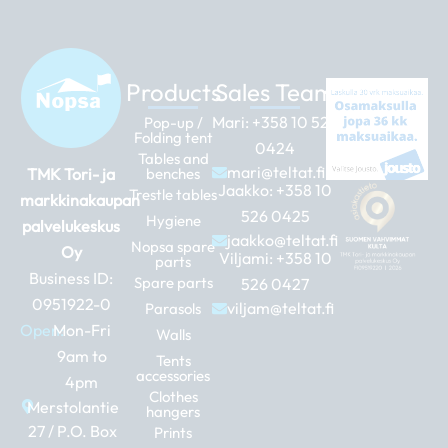
Products
Sales Team
Mari:
+358 10 526
Pop-up /
Folding tent
0424
Tables and
mari@teltat.fi
TMK Tori- ja
benches
Jaakko:
+358 10
Trestle tables
markkinakaupan
526 0425
Hygiene
palvelukeskus
jaakko@teltat.fi
Nopsa spare
Oy
Viljami:
+358 10
parts
Business ID:
Spare parts
526 0427
0951922-0
viljam@teltat.fi
Parasols
Open:
Mon-Fri
Walls
9am to
Tents
accessories
4pm
Clothes
Merstolantie
hangers
27 / P.O. Box
Prints