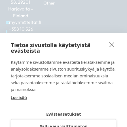
58, 29201
Other
Harjavalta –
Finland
myynti@teltat.fi
+358 10 526
0422
F
I
L
Tietoa sivustolla käytetyistä
a
n
i
evästeistä
c
s
n
e
t
k
Käytämme sivustollamme evästeitä kerätäksemme ja
b
a
e
See also:
analysoidaksemme sivuston suorituskykyä ja käyttöä,
o
g
d
markkina.net
o
r
i
tarjotaksemme sosiaalisen median ominaisuuksia
k
a
n
grillikeskus.fi
sekä parantaaksemme ja räätälöidäksemme sisältöä
m
vaunukeskus.fi
ja mainoksia.
Lue lisää
Evästeasetukset
© 2026 teltat.fi – TMK Tori- ja markkinakaupan
Salli vain välttämätön