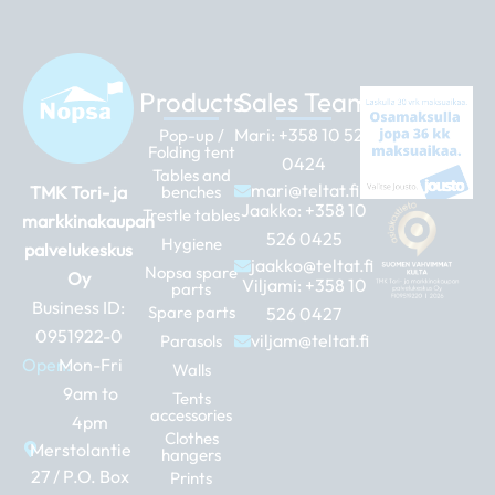
Products
Sales Team
Mari:
+358 10 526
Pop-up /
Folding tent
0424
Tables and
mari@teltat.fi
TMK Tori- ja
benches
Jaakko:
+358 10
Trestle tables
markkinakaupan
526 0425
Hygiene
palvelukeskus
jaakko@teltat.fi
Nopsa spare
Oy
Viljami:
+358 10
parts
Business ID:
Spare parts
526 0427
0951922-0
viljam@teltat.fi
Parasols
Open:
Mon-Fri
Walls
9am to
Tents
accessories
4pm
Clothes
Merstolantie
hangers
27 / P.O. Box
Prints