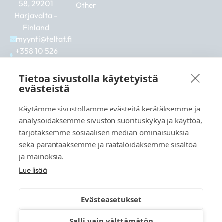
58, 29201
Other
Harjavalta –
Finland
myynti@teltat.fi
+358 10 526
0422
F
I
L
Tietoa sivustolla käytetyistä
a
n
i
evästeistä
c
s
n
e
t
k
Käytämme sivustollamme evästeitä kerätäksemme ja
b
a
e
See also:
analysoidaksemme sivuston suorituskykyä ja käyttöä,
o
g
d
markkina.net
o
r
i
tarjotaksemme sosiaalisen median ominaisuuksia
k
a
n
grillikeskus.fi
sekä parantaaksemme ja räätälöidäksemme sisältöä
m
vaunukeskus.fi
ja mainoksia.
Lue lisää
Evästeasetukset
© 2026 teltat.fi – TMK Tori- ja markkinakaupan
Salli vain välttämätön