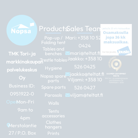
Products
Sales Team
Mari:
+358 10 526
Pop-up /
Folding tent
0424
Tables and
mari@teltat.fi
TMK Tori- ja
benches
Jaakko:
+358 10
Trestle tables
markkinakaupan
526 0425
Hygiene
palvelukeskus
jaakko@teltat.fi
Nopsa spare
Oy
Viljami:
+358 10
parts
Business ID:
Spare parts
526 0427
0951922-0
viljam@teltat.fi
Parasols
Open:
Mon-Fri
Walls
9am to
Tents
accessories
4pm
Clothes
Merstolantie
hangers
27 / P.O. Box
Prints