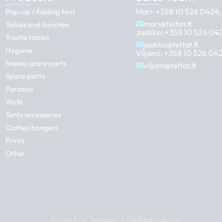
Mari:
+358 10 526 0424
Pop-up / Folding tent
mari@teltat.fi
Tables and benches
Jaakko:
+358 10 526 04
Trestle tables
jaakko@teltat.fi
Hygiene
Viljami:
+358 10 526 04
Nopsa spare parts
viljam@teltat.fi
Spare parts
Parasols
Walls
Tents accessories
Clothes hangers
Prints
Other