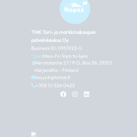
TMK Tori- ja markkinakaupan
palvelukeskus Oy
Business ID: 0951922-0
Open:
Mon-Fri 9am to 4pm
Merstolantie 27 / P.O. Box 58, 29201
Harjavalta – Finland
myynti@teltat.fi
+358 10 526 0422
F
I
L
a
n
i
c
s
n
e
t
k
b
a
e
o
g
d
o
r
i
k
a
n