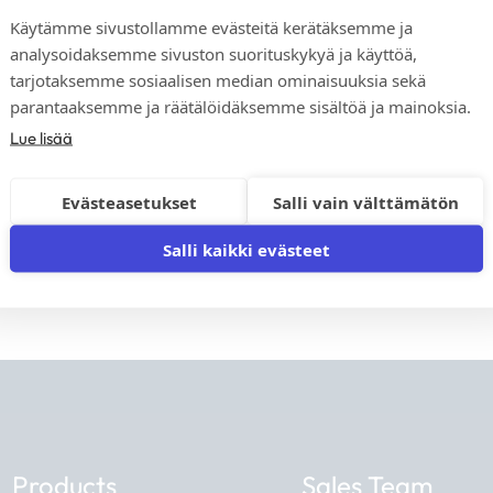
Käytämme sivustollamme evästeitä kerätäksemme ja
analysoidaksemme sivuston suorituskykyä ja käyttöä,
We respect your privacy. You 
tarjotaksemme sosiaalisen median ominaisuuksia sekä
parantaaksemme ja räätälöidäksemme sisältöä ja mainoksia.
Lue lisää
Evästeasetukset
Salli vain välttämätön
Salli kaikki evästeet
Products
Sales Team