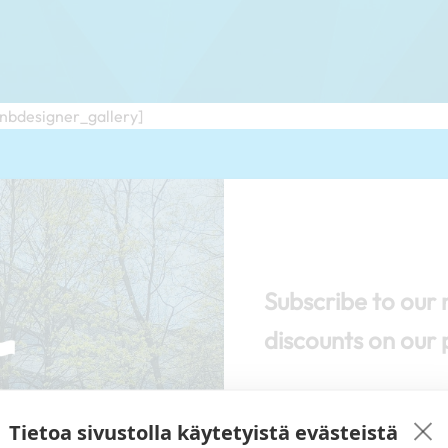
/nbdesigner_gallery]
Subscribe to our 
discounts on our 
Tietoa sivustolla käytetyistä evästeistä