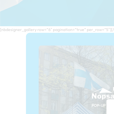
[nbdesigner_gallery row=”6″ pagination=”true” per_row=”5″][