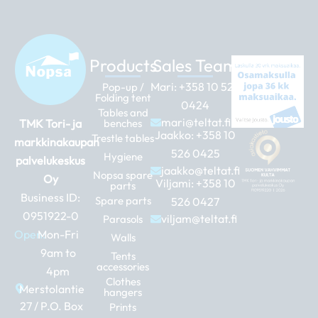
Products
Sales Team
Mari:
+358 10 526
Pop-up /
Folding tent
0424
Tables and
mari@teltat.fi
TMK Tori- ja
benches
Jaakko:
+358 10
Trestle tables
markkinakaupan
526 0425
Hygiene
palvelukeskus
jaakko@teltat.fi
Nopsa spare
Oy
Viljami:
+358 10
parts
Business ID:
Spare parts
526 0427
0951922-0
viljam@teltat.fi
Parasols
Open:
Mon-Fri
Walls
9am to
Tents
accessories
4pm
Clothes
Merstolantie
hangers
27 / P.O. Box
Prints