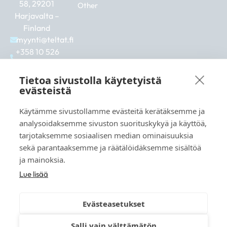
58, 29201
Other
Harjavalta –
Finland
myynti@teltat.fi
+358 10 526
0422
F
I
L
Tietoa sivustolla käytetyistä
a
n
i
evästeistä
c
s
n
e
t
k
Käytämme sivustollamme evästeitä kerätäksemme ja
b
a
e
See also:
analysoidaksemme sivuston suorituskykyä ja käyttöä,
o
g
d
markkina.net
o
r
i
tarjotaksemme sosiaalisen median ominaisuuksia
k
a
n
grillikeskus.fi
sekä parantaaksemme ja räätälöidäksemme sisältöä
m
vaunukeskus.fi
ja mainoksia.
Lue lisää
Evästeasetukset
© 2026 teltat.fi – TMK Tori- ja markkinakaupan
Salli vain välttämätön