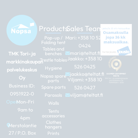
Products
Sales Team
Mari:
+358 10 526
Pop-up /
Folding tent
0424
Tables and
mari@teltat.fi
TMK Tori- ja
benches
Jaakko:
+358 10
Trestle tables
markkinakaupan
526 0425
Hygiene
palvelukeskus
jaakko@teltat.fi
Nopsa spare
Oy
Viljami:
+358 10
parts
Business ID:
Spare parts
526 0427
0951922-0
viljam@teltat.fi
Parasols
Open:
Mon-Fri
Walls
9am to
Tents
accessories
4pm
Clothes
Merstolantie
hangers
27 / P.O. Box
Prints