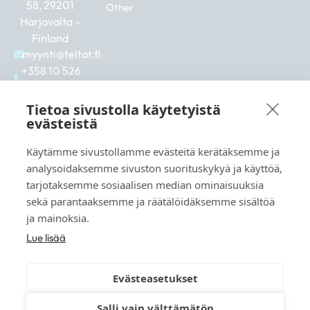
58, 29201
Other
Harjavalta –
Finland
myynti@teltat.fi
+358 10 526
0422
F
I
L
Tietoa sivustolla käytetyistä
a
n
i
evästeistä
c
s
n
e
t
k
Käytämme sivustollamme evästeitä kerätäksemme ja
b
a
e
See also:
analysoidaksemme sivuston suorituskykyä ja käyttöä,
o
g
d
markkina.net
o
r
i
tarjotaksemme sosiaalisen median ominaisuuksia
k
a
n
grillikeskus.fi
sekä parantaaksemme ja räätälöidäksemme sisältöä
m
vaunukeskus.fi
ja mainoksia.
Lue lisää
Evästeasetukset
© 2026 teltat.fi – TMK Tori- ja markkinakaupan
Salli vain välttämätön