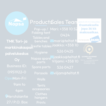
Products
Sales Team
Mari:
+358 10 526
Pop-up /
Folding tent
0424
Tables and
mari@teltat.fi
TMK Tori- ja
benches
Jaakko:
+358 10
Trestle tables
markkinakaupan
526 0425
Hygiene
palvelukeskus
jaakko@teltat.fi
Nopsa spare
Oy
Viljami:
+358 10
parts
Business ID:
Spare parts
526 0427
0951922-0
viljam@teltat.fi
Parasols
Open:
Mon-Fri
Walls
9am to
Tents
accessories
4pm
Clothes
Merstolantie
hangers
27 / P.O. Box
Prints