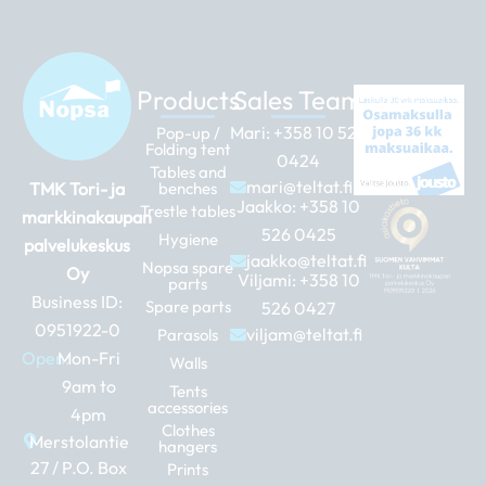
Products
Sales Team
Mari:
+358 10 526
Pop-up /
Folding tent
0424
Tables and
mari@teltat.fi
TMK Tori- ja
benches
Jaakko:
+358 10
Trestle tables
markkinakaupan
526 0425
Hygiene
palvelukeskus
jaakko@teltat.fi
Nopsa spare
Oy
Viljami:
+358 10
parts
Business ID:
Spare parts
526 0427
0951922-0
viljam@teltat.fi
Parasols
Open:
Mon-Fri
Walls
9am to
Tents
accessories
4pm
Clothes
Merstolantie
hangers
27 / P.O. Box
Prints