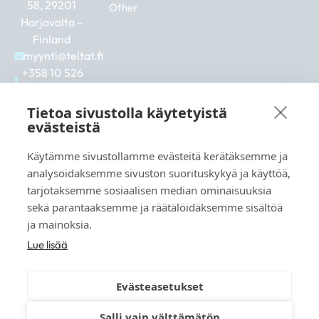
58, 29201
Other
Harjavalta –
Finland
myynti@teltat.fi
+358 10 526
0422
F
I
L
Tietoa sivustolla käytetyistä
a
n
i
evästeistä
c
s
n
e
t
k
Käytämme sivustollamme evästeitä kerätäksemme ja
b
a
e
See also:
analysoidaksemme sivuston suorituskykyä ja käyttöä,
o
g
d
markkina.net
o
r
i
tarjotaksemme sosiaalisen median ominaisuuksia
k
a
n
grillikeskus.fi
sekä parantaaksemme ja räätälöidäksemme sisältöä
m
vaunukeskus.fi
ja mainoksia.
Lue lisää
Evästeasetukset
© 2026 teltat.fi – TMK Tori- ja markkinakaupan
Salli vain välttämätön