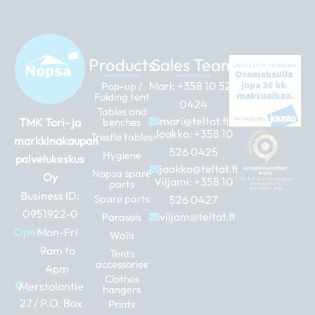
Products
Sales Team
Mari:
+358 10 526
Pop-up /
Folding tent
0424
Tables and
mari@teltat.fi
TMK Tori- ja
benches
Jaakko:
+358 10
Trestle tables
markkinakaupan
526 0425
Hygiene
palvelukeskus
jaakko@teltat.fi
Nopsa spare
Oy
Viljami:
+358 10
parts
Business ID:
Spare parts
526 0427
0951922-0
viljam@teltat.fi
Parasols
Open:
Mon-Fri
Walls
9am to
Tents
accessories
4pm
Clothes
Merstolantie
hangers
27 / P.O. Box
Prints