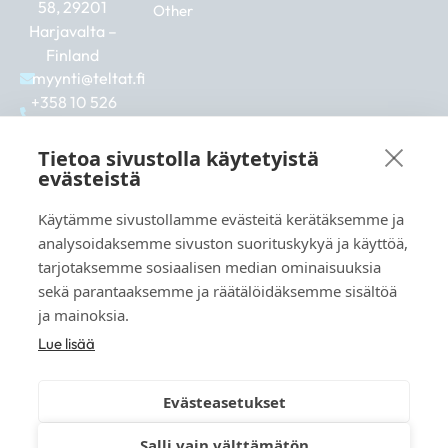
58, 29201
Other
Harjavalta –
Finland
myynti@teltat.fi
+358 10 526
0422
F
I
L
Tietoa sivustolla käytetyistä
a
n
i
evästeistä
c
s
n
e
t
k
Käytämme sivustollamme evästeitä kerätäksemme ja
b
a
e
See also:
analysoidaksemme sivuston suorituskykyä ja käyttöä,
o
g
d
markkina.net
o
r
i
tarjotaksemme sosiaalisen median ominaisuuksia
k
a
n
grillikeskus.fi
sekä parantaaksemme ja räätälöidäksemme sisältöä
m
vaunukeskus.fi
ja mainoksia.
Lue lisää
Evästeasetukset
© 2026 teltat.fi – TMK Tori- ja markkinakaupan
Salli vain välttämätön