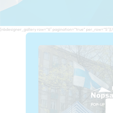
[nbdesigner_gallery row=”6″ pagination=”true” per_row=”5″][