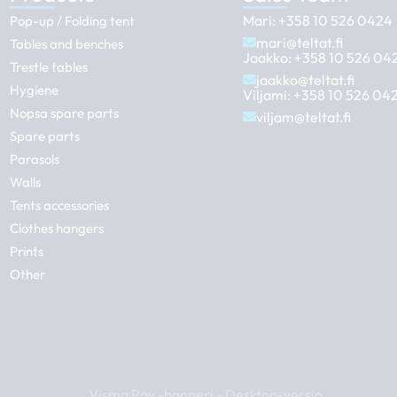
Mari:
+358 10 526 0424
Pop-up / Folding tent
mari@teltat.fi
Tables and benches
Jaakko:
+358 10 526 04
Trestle tables
jaakko@teltat.fi
Hygiene
Viljami:
+358 10 526 04
Nopsa spare parts
viljam@teltat.fi
Spare parts
Parasols
Walls
Tents accessories
Clothes hangers
Prints
Other