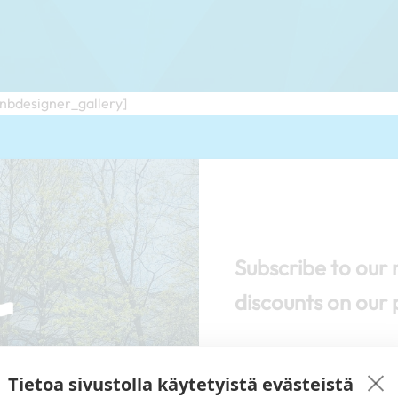
/nbdesigner_gallery]
Subscribe to our 
discounts on our 
Tietoa sivustolla käytetyistä evästeistä