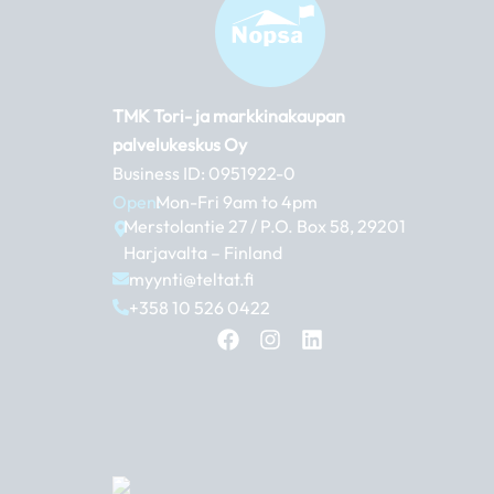
TMK Tori- ja markkinakaupan
palvelukeskus Oy
Business ID: 0951922-0
Open:
Mon-Fri 9am to 4pm
Merstolantie 27 / P.O. Box 58, 29201
Harjavalta – Finland
myynti@teltat.fi
+358 10 526 0422
F
I
L
a
n
i
c
s
n
e
t
k
b
a
e
o
g
d
o
r
i
k
a
n