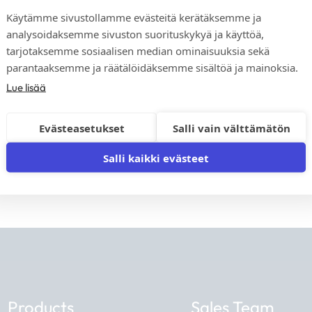
Käytämme sivustollamme evästeitä kerätäksemme ja
analysoidaksemme sivuston suorituskykyä ja käyttöä,
We respect your privacy. You 
tarjotaksemme sosiaalisen median ominaisuuksia sekä
parantaaksemme ja räätälöidäksemme sisältöä ja mainoksia.
Lue lisää
Evästeasetukset
Salli vain välttämätön
Salli kaikki evästeet
Products
Sales Team